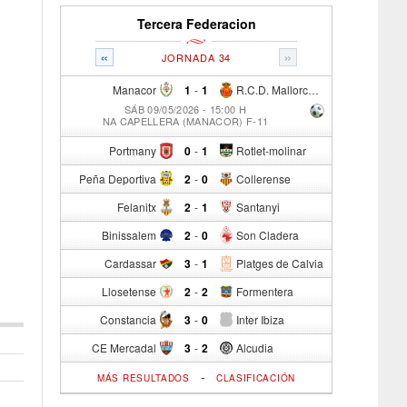
Tercera Federacion
«
»
JORNADA 34
Manacor
1
-
1
R.C.D. Mallorca Sad "B"
SÁB 09/05/2026 - 15:00 H
NA CAPELLERA (MANACOR) F-11
Portmany
0
-
1
Rotlet-molinar
Peña Deportiva
2
-
0
Collerense
Felanitx
2
-
1
Santanyi
Binissalem
2
-
0
Son Cladera
Cardassar
3
-
1
Platges de Calvia
Llosetense
2
-
2
Formentera
Constancia
3
-
0
Inter Ibiza
CE Mercadal
3
-
2
Alcudia
-
MÁS RESULTADOS
CLASIFICACIÓN