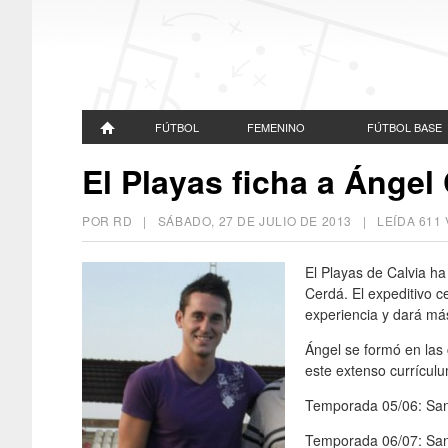
FÚTBOL
FEMENINO
FÚTBOL BASE
El Playas ficha a Ángel
POR RD |
SÁBADO, 27 DE JULIO DE 2013
| LEÍDA 61
El Playas de Calvia ha
Cerdá. El expeditivo c
experiencia y dará más
Ángel se formó en las 
este extenso currículu
Temporada 05/06: San
Temporada 06/07: Sant