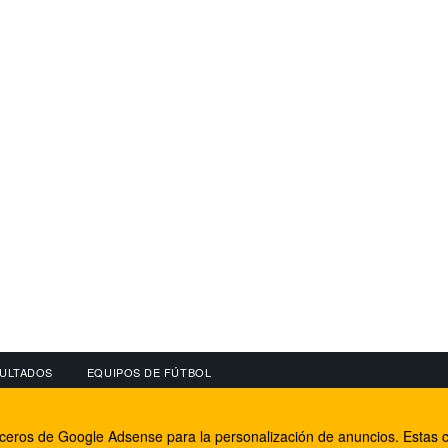
ULTADOS
EQUIPOS DE FÚTBOL
OS
CONECTA CON NOSOTROS
OTROS SERVICIO
erceros de Google Adsense para la personalización de anuncios. Estas c
lear
Facebook
Internet Rural Mal