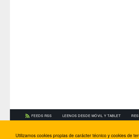
FEEDS RSS
LEENOS DESDE MÓVIL Y TABLET
RES
CONTACTA CON NOSOTROS
ACERCA DE NOSOTR
Utilizamos cookies propias de carácter técnico y cookies de t
Información de contacto
El equipo de FútbolBa