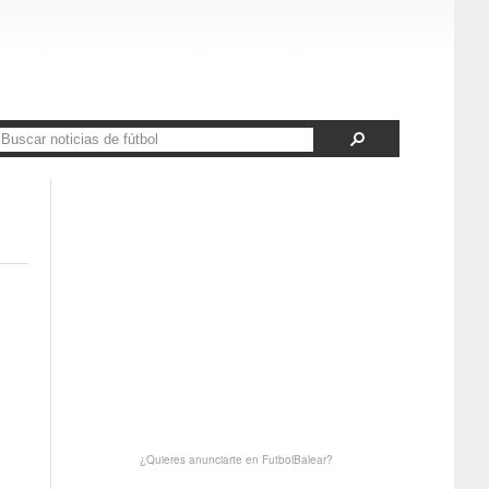
¿Quieres anunciarte en FutbolBalear?