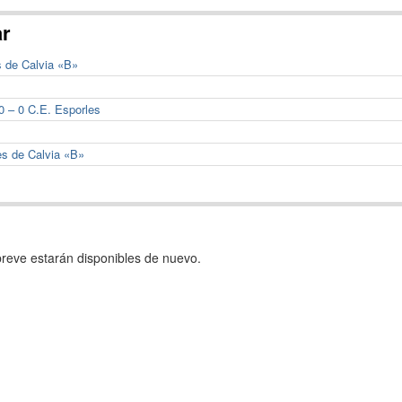
ar
s de Calvia «B»
0 – 0 C.E. Esporles
es de Calvia «B»
reve estarán disponibles de nuevo.