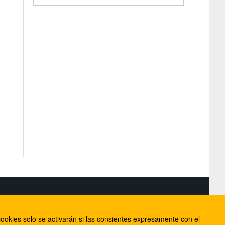
S
ookies solo se activarán si las consientes expresamente con el
lorca