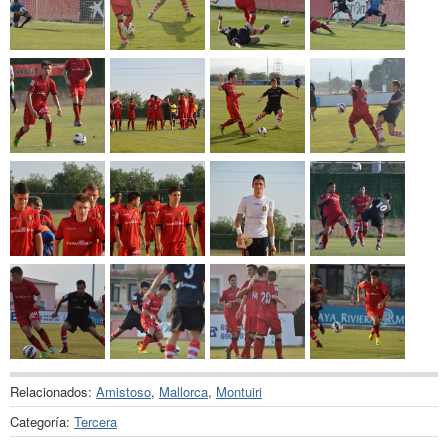
Relacionados:
Amistoso
,
Mallorca
,
Montuiri
Categoría:
Tercera