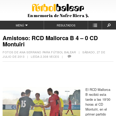
En memoria de Nofre Riera
MENÚ
RESULTADOS
Amistoso: RCD Mallorca B 4 – 0 CD
Montuïri
FOTOS DE ANA SERRANO PARA FÚTBOL BALEAR |
SÁBADO, 27 DE
JULIO DE 2013
| LEÍDA 2.308 VECES |
El RCD Mallorca
B recibió esta
tarde a las 19’00
horas al CD
Montuïri, en el
primer partido