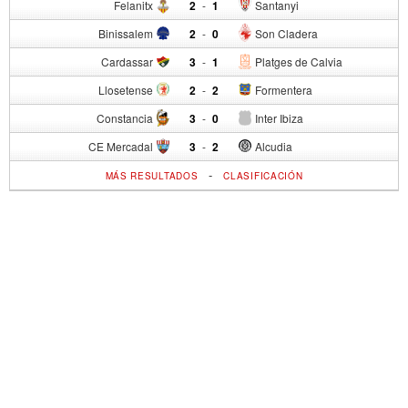
Felanitx
2
-
1
Santanyi
Binissalem
2
-
0
Son Cladera
Cardassar
3
-
1
Platges de Calvia
Llosetense
2
-
2
Formentera
Constancia
3
-
0
Inter Ibiza
CE Mercadal
3
-
2
Alcudia
-
MÁS RESULTADOS
CLASIFICACIÓN