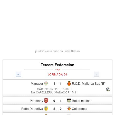
¿Quieres anunciarte en FutbolBalear?
Tercera Federacion
«
»
JORNADA 34
Manacor
1
-
1
R.C.D. Mallorca Sad "B"
SÁB 09/05/2026 - 15:00 H
NA CAPELLERA (MANACOR) F-11
Portmany
0
-
1
Rotlet-molinar
Peña Deportiva
2
-
0
Collerense