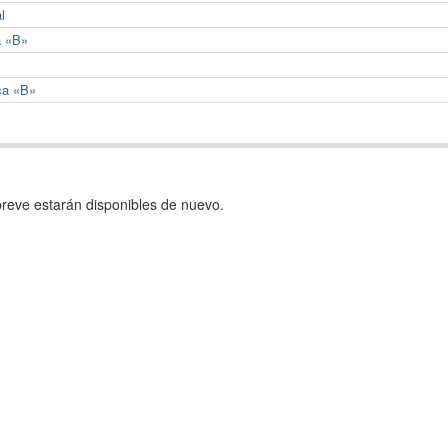
l
a «B»
ca «B»
reve estarán disponibles de nuevo.