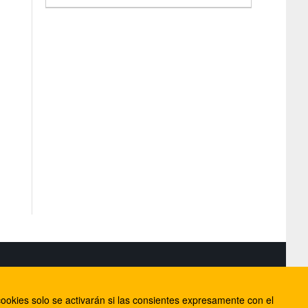
S
ookies solo se activarán si las consientes expresamente con el
lorca