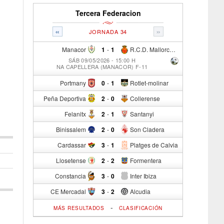
Tercera Federacion
«
»
JORNADA 34
Manacor
1
-
1
R.C.D. Mallorca Sad "B"
SÁB 09/05/2026 - 15:00 H
NA CAPELLERA (MANACOR) F-11
Portmany
0
-
1
Rotlet-molinar
Peña Deportiva
2
-
0
Collerense
Felanitx
2
-
1
Santanyi
Binissalem
2
-
0
Son Cladera
Cardassar
3
-
1
Platges de Calvia
Llosetense
2
-
2
Formentera
Constancia
3
-
0
Inter Ibiza
CE Mercadal
3
-
2
Alcudia
-
MÁS RESULTADOS
CLASIFICACIÓN