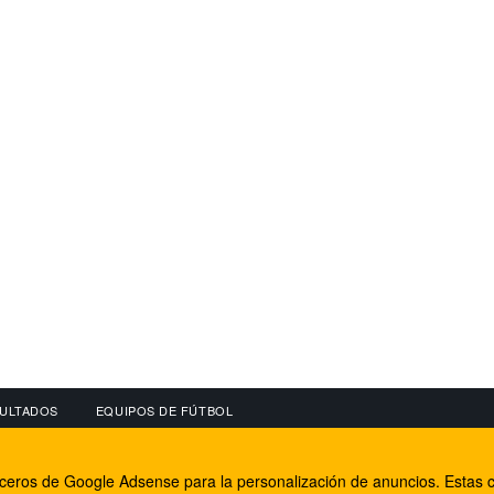
ULTADOS
EQUIPOS DE FÚTBOL
OS
CONECTA CON NOSOTROS
OTROS SERVICIO
erceros de Google Adsense para la personalización de anuncios. Estas c
lear
Facebook
Internet Rural Mal