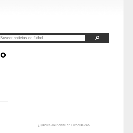
eo
¿Quieres anunciarte en FutbolBalear?