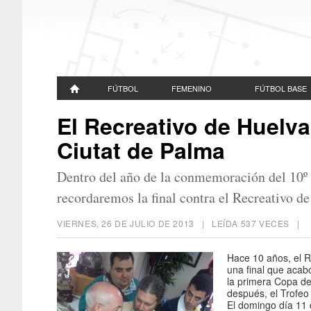
FÚTBOL
FEMENINO
FÚTBOL BASE
El Recreativo de Huelva 
Ciutat de Palma
Dentro del año de la conmemoración del 10º 
recordaremos la final contra el Recreativo d
VIERNES, 26 DE JULIO DE 2013
| LEÍDA 537 VECES |
Hace 10 años, el R
una final que acabó
la primera Copa de
después, el Trofeo 
El domingo día 11 