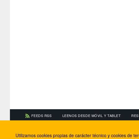
FEEDS RSS
LEENOS DESDE MÓVIL Y TABLET
RES
CONTACTA CON NOSOTROS
ACERCA DE NOSOTR
Utilizamos cookies propias de carácter técnico y cookies de t
Información de contacto
El equipo de FútbolBa