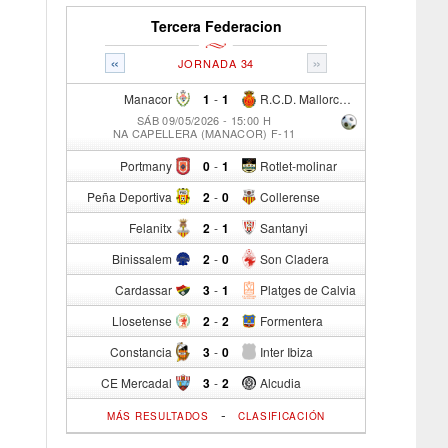
Tercera Federacion
«
»
JORNADA 34
Manacor
1
-
1
R.C.D. Mallorca Sad "B"
SÁB 09/05/2026 - 15:00 H
NA CAPELLERA (MANACOR) F-11
Portmany
0
-
1
Rotlet-molinar
Peña Deportiva
2
-
0
Collerense
Felanitx
2
-
1
Santanyi
Binissalem
2
-
0
Son Cladera
Cardassar
3
-
1
Platges de Calvia
Llosetense
2
-
2
Formentera
Constancia
3
-
0
Inter Ibiza
CE Mercadal
3
-
2
Alcudia
-
MÁS RESULTADOS
CLASIFICACIÓN