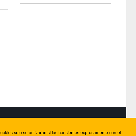
S
ookies solo se activarán si las consientes expresamente con el
lorca