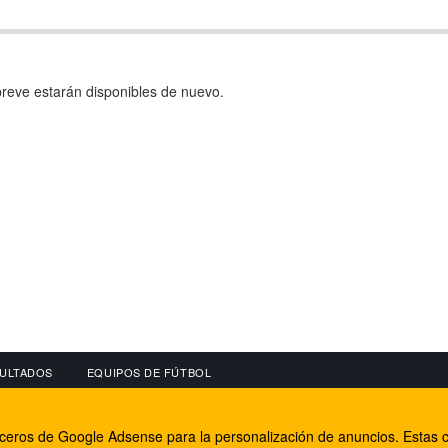
reve estarán disponibles de nuevo.
ULTADOS
EQUIPOS DE FÚTBOL
OS
CONECTA CON NOSOTROS
OTROS SERVICIO
erceros de Google Adsense para la personalización de anuncios. Estas c
lear
Facebook
Internet Rural Mal