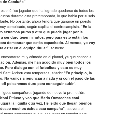
co de Cataluña”
.
 es el único jugador que ha logrado quedarse de todos los
rueba durante esta pretemporada, lo que habla por sí solo
volante. No obstante, ahora tendrá que ganarse un puesto
 muy complicado, según explica el centrocampista.
“En la
tro extremos puros y otro que puede jugar por la
 a ser duro tener minutos, pero para esto están los
para demostrar que estás capacitado. Al menos, yo voy
ra estar en el equipo titular”
, sostiene.
a encontrarse muy cómodo en el plantel, ya que conoce a
ptación. Además, me han acogido muy bien todos los
e. Pero dialoga con el futbolista y esto es muy
 del Sant Andreu esta temporada, añade:
“En principio, la
. No vamos a renunciar a nada y si con el paso de las
-off pelearemos duro para conseguir subir”
.
 antiguos compañeros jugando de nuevo la promoción.
Fútbol Pitiuso y veo que Mario Ormaechea está
ará la liguilla otra vez. He leído que llegan buenos
e deseo muchos éxitos esta campaña”
, asevera el
o, el mejor escaparate que pueda tener un jugador para