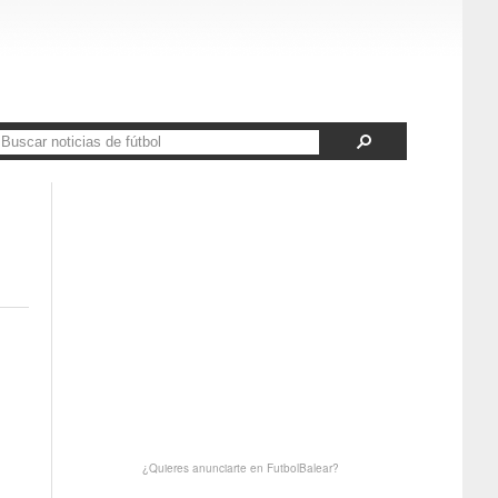
a
¿Quieres anunciarte en FutbolBalear?