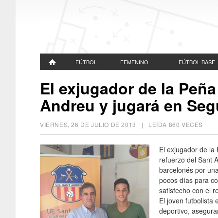
FÚTBOL
FEMENINO
FÚTBOL BASE
El exjugador de la Peña
Andreu y jugará en Seg
VIERNES, 26 DE JULIO DE 2013
| LEÍDA 860 VECES |
El exjugador de la
refuerzo del Sant A
barcelonés por una 
pocos días para co
satisfecho con el r
El joven futbolista
deportivo, asegur