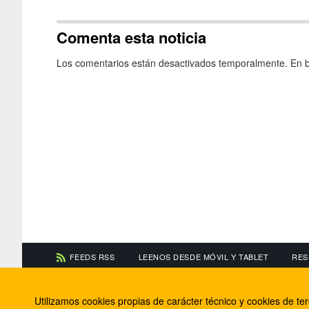
Comenta esta noticia
Los comentarios están desactivados temporalmente. En b
FEEDS RSS
LEENOS DESDE MÓVIL Y TABLET
RES
CONTACTA CON NOSOTROS
ACERCA DE NOSOTR
Utilizamos cookies propias de carácter técnico y cookies de t
Información de contacto
El equipo de FútbolBa