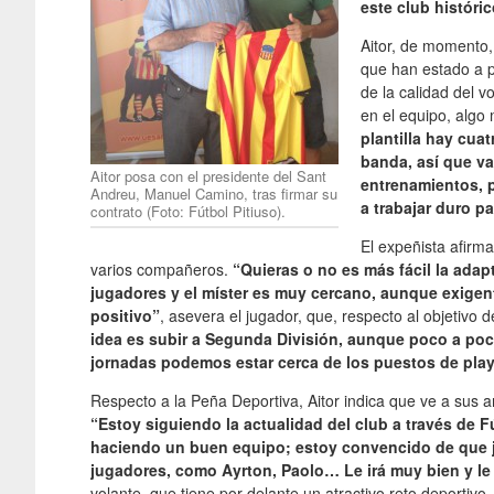
este club históri
Aitor, de momento,
que han estado a p
de la calidad del 
en el equipo, algo
plantilla hay cua
banda, así que va
Aitor posa con el presidente del Sant
entrenamientos, 
Andreu, Manuel Camino, tras firmar su
a trabajar duro pa
contrato (Foto: Fútbol Pitiuso).
El expeñista afirm
varios compañeros.
“Quieras o no es más fácil la ada
jugadores y el míster es muy cercano, aunque exigent
positivo”
, asevera el jugador, que, respecto al objetivo
idea es subir a Segunda División, aunque poco a poco
jornadas podemos estar cerca de los puestos de play
Respecto a la Peña Deportiva, Aitor indica que ve a sus
“Estoy siguiendo la actualidad del club a través de 
haciendo un buen equipo; estoy convencido de que jug
jugadores, como Ayrton, Paolo… Le irá muy bien y l
volante, que tiene por delante un atractivo reto deportiv