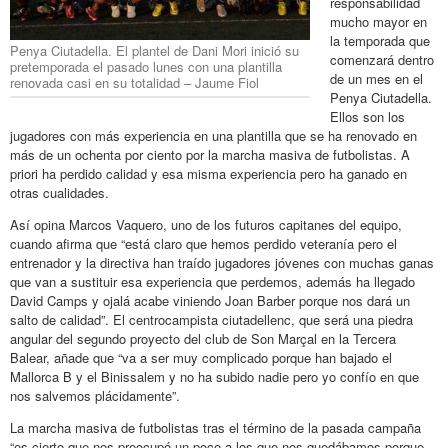
responsabilidad
mucho mayor en
la temporada que
Penya Ciutadella. El plantel de Dani Mori inició su
comenzará dentro
pretemporada el pasado lunes con una plantilla
de un mes en el
renovada casi en su totalidad – Jaume Fiol
Penya Ciutadella.
Ellos son los
jugadores con más experiencia en una plantilla que se ha renovado en
más de un ochenta por ciento por la marcha masiva de futbolistas. A
priori ha perdido calidad y esa misma experiencia pero ha ganado en
otras cualidades.
Así opina Marcos Vaquero, uno de los futuros capitanes del equipo,
cuando afirma que “está claro que hemos perdido veteranía pero el
entrenador y la directiva han traído jugadores jóvenes con muchas ganas
que van a sustituir esa experiencia que perdemos, además ha llegado
David Camps y ojalá acabe viniendo Joan Barber porque nos dará un
salto de calidad”. El centrocampista ciutadellenc, que será una piedra
angular del segundo proyecto del club de Son Marçal en la Tercera
Balear, añade que “va a ser muy complicado porque han bajado el
Mallorca B y el Binissalem y no ha subido nadie pero yo confío en que
nos salvemos plácidamente”.
La marcha masiva de futbolistas tras el término de la pasada campaña
“es cierto que nos preocupó un poco a los que nos quedábamos porque