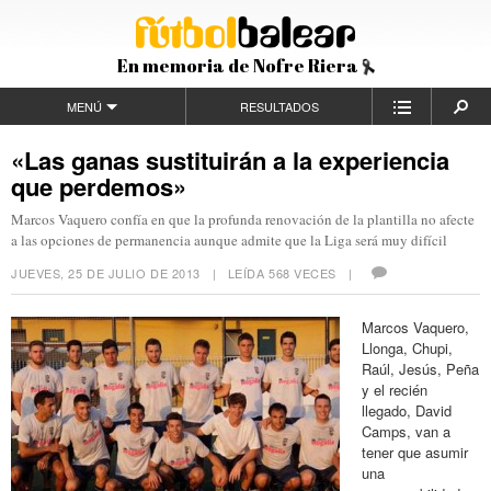
En memoria de Nofre Riera
MENÚ
RESULTADOS
«Las ganas sustituirán a la experiencia
que perdemos»
Marcos Vaquero confía en que la profunda renovación de la plantilla no afecte
a las opciones de permanencia aunque admite que la Liga será muy difícil
JUEVES, 25 DE JULIO DE 2013
| LEÍDA 568 VECES |
Marcos Vaquero,
Llonga, Chupi,
Raúl, Jesús, Peña
y el recién
llegado, David
Camps, van a
tener que asumir
una