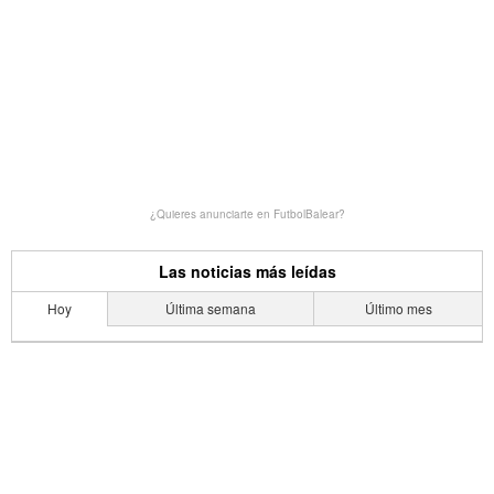
¿Quieres anunciarte en FutbolBalear?
Las noticias más leídas
Hoy
Última semana
Último mes