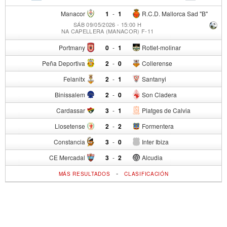
Manacor
1
-
1
R.C.D. Mallorca Sad "B"
SÁB 09/05/2026 - 15:00 H
NA CAPELLERA (MANACOR) F-11
Portmany
0
-
1
Rotlet-molinar
Peña Deportiva
2
-
0
Collerense
Felanitx
2
-
1
Santanyi
Binissalem
2
-
0
Son Cladera
Cardassar
3
-
1
Platges de Calvia
Llosetense
2
-
2
Formentera
Constancia
3
-
0
Inter Ibiza
CE Mercadal
3
-
2
Alcudia
-
MÁS RESULTADOS
CLASIFICACIÓN