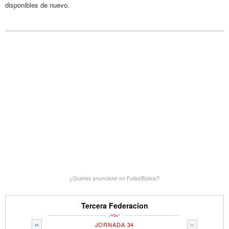
disponibles de nuevo.
¿Quieres anunciarte en FutbolBalear?
Tercera Federacion
«
»
JORNADA 34