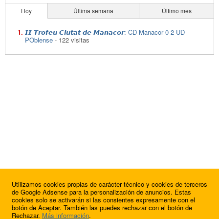
Hoy
Última semana
Último mes
𝙄𝙄 𝙏𝙧𝙤𝙛𝙚𝙪 𝘾𝙞𝙪𝙩𝙖𝙩 𝙙𝙚 𝙈𝙖𝙣𝙖𝙘𝙤𝙧: CD Manacor 0-2 UD
POblense
- 122 visitas
Utilizamos cookies propias de carácter técnico y cookies de terceros
de Google Adsense para la personalización de anuncios. Estas
cookies solo se activarán si las consientes expresamente con el
botón de Aceptar. También las puedes rechazar con el botón de
Rechazar.
Más información
.