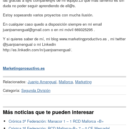
las gracias a l@s compañer@s de mi equipo.Lo que más lamento es sin
duda no poder seguir aprendiendo de ell@s.
Estoy sopesando varios proyectos con mucha ilusión.
En cualquier caso quedo a disposición siempre en mi email
juanjoamengual@gmail.com o en mi móvil 669325295 .
Y si quieres saber de mí, mi blog www.marketingproductivo.es , mi twitter
@juanjoamengual o mi Linkedin
http://es.linkedin.com/in/juanjoamengual/.
Marketingprosuctivo.es
Relacionados:
Juanjo Amengual
,
Mallorca
,
Marketing
Categoría:
Segunda División
Más noticias que te pueden interesar
Crónica 3ª Federación: Manacor 1 – 1 RCD Mallorca «B»
Crónica 3ª Federación: RCD Mallorca»B» 7 – 0 CE Mercadal