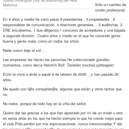
Juanjo Amengual Dtor de Marketing del Real
Sólo un cambio de
Mallorca
rumbo profesional.
En 4 años y medio he visto pasar 8 presidentes , 5 propiedades , 6
responsables de comunicación, 4 directores generales… 3 auditorías, 2
ERE encubiertos, 1 due diligence,1 concurso de acreedores y una bajada
a segunda división…Cuatro años y medio en el que he conocido gente
buena y gente mala, como en todos los sitios.
Nada nuevo bajo el sol…
Las empresas las hacen las personas.He coleccionado grandes
momentos, como decía Heinrich Boll. También muchos poltergeist.
Echo la vista a atrás a aquel 9 de febrero de 2009 …y han pasado 20
años.
Me quedo con l@s compañer@s, algunos que están y otros tantos que
no.
No todos, porque de todo hay en la viña del señor.
Quiero dar las gracias a los que han apostado por mí de un modo u otro
en estos años en los que he hecho siempre lo que he creído mejor para
el club.Pido perdón por mis equivocaciones, nunca intencionadas.Y dar