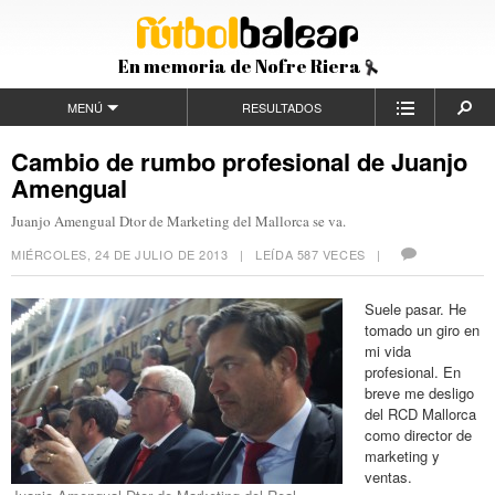
En memoria de Nofre Riera
MENÚ
RESULTADOS
Cambio de rumbo profesional de Juanjo
Amengual
Juanjo Amengual Dtor de Marketing del Mallorca se va.
MIÉRCOLES, 24 DE JULIO DE 2013
| LEÍDA 587 VECES |
Suele pasar. He
tomado un giro en
mi vida
profesional. En
breve me desligo
del RCD Mallorca
como director de
marketing y
ventas.