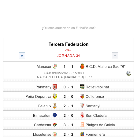
¿Quieres anunciarte en FutbolBalear?
Tercera Federacion
«
»
JORNADA 34
Manacor
1
-
1
R.C.D. Mallorca Sad "B"
SÁB 09/05/2026 - 15:00 H
NA CAPELLERA (MANACOR) F-11
Portmany
0
-
1
Rotlet-molinar
Peña Deportiva
2
-
0
Collerense
Felanitx
2
-
1
Santanyi
Binissalem
2
-
0
Son Cladera
Cardassar
3
-
1
Platges de Calvia
Llosetense
2
-
2
Formentera