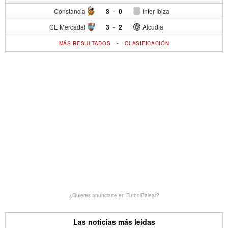
Constancia
3
-
0
Inter Ibiza
CE Mercadal
3
-
2
Alcudia
-
MÁS RESULTADOS
CLASIFICACIÓN
¿Quieres anunciarte en FutbolBalear?
Las noticias más leídas