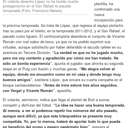
El volante derecho López no ha tenido mucho
plantilla, ha
protagonismo en el San Rafael la pasada
confirmado una
temporada (Foto: Francisco Natera).
nueva
incorporción para
la próxima temporada. Se trata de López, que regresa al equipo pistacho
tras su paso por el Isleño, en la temporada 2011-2012, y el San Rafael, el
pasado curso liguero. El centrocampista abandona el conjunto de Vicente
Román con mal sabor de boca, ya que no ha podido exprimir sus
virtudes, aunque satisfecho por haber defendido el escudo
rafeler
en su
aventura en Tercera División.
“La verdad es que no he jugado mucho,
pero me voy contento y agradecido por cómo me han tratado. Ha
sido un bonita experiencia”
, apunta el jugador, que afronta su segunda
etapa en el Puig con ilusión y muchas ganas.
“Me alegra volver al
equipo, donde me encuentro como en mi casa y donde tengo muy
buenos amigos”
, sostiene López, que encara su cuarta campaña en el
bloque santaeulaliense.
“Antes de irme estuve tres años seguidos,
con Vergel y Vicente Román”
, apostilla.
El volante, asimismo, indica que llega al plantel de Buti a sumar,
competir y disfrutar del fútbol.
“La idea es hacer una buena temporada.
Al menos, a ver si podemos repetir los números del año pasado,
aunque será difícil, ya que esta Interpueblos se presenta muy
competida. Yo, por lo menos, trataré de aportar todo lo que pueda
en beneficio del grupo y espero pasármelo bien”
, asevera el