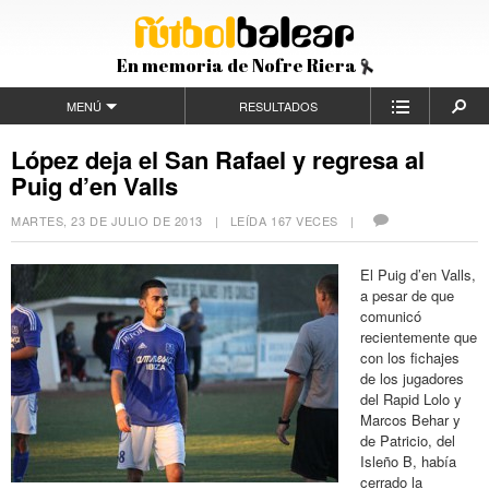
En memoria de Nofre Riera
MENÚ
RESULTADOS
López deja el San Rafael y regresa al
Puig d’en Valls
MARTES, 23 DE JULIO DE 2013
| LEÍDA 167 VECES |
El Puig d’en Valls,
a pesar de que
comunicó
recientemente que
con los fichajes
de los jugadores
del Rapid Lolo y
Marcos Behar y
de Patricio, del
Isleño B, había
cerrado la