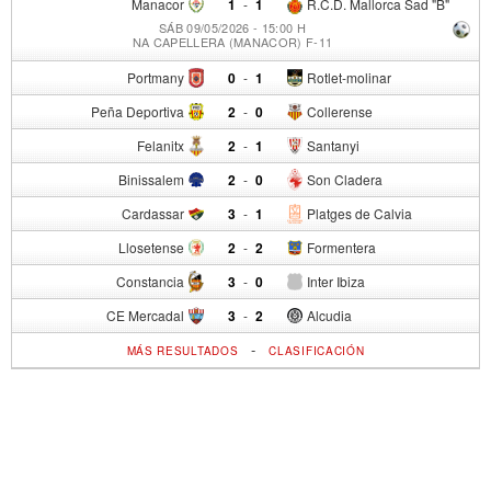
Manacor
1
-
1
R.C.D. Mallorca Sad "B"
SÁB 09/05/2026 - 15:00 H
NA CAPELLERA (MANACOR) F-11
Portmany
0
-
1
Rotlet-molinar
Peña Deportiva
2
-
0
Collerense
Felanitx
2
-
1
Santanyi
Binissalem
2
-
0
Son Cladera
Cardassar
3
-
1
Platges de Calvia
Llosetense
2
-
2
Formentera
Constancia
3
-
0
Inter Ibiza
CE Mercadal
3
-
2
Alcudia
-
MÁS RESULTADOS
CLASIFICACIÓN