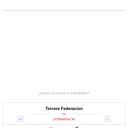
¿Quieres anunciarte en FutbolBalear?
Tercera Federacion
«
»
JORNADA 34