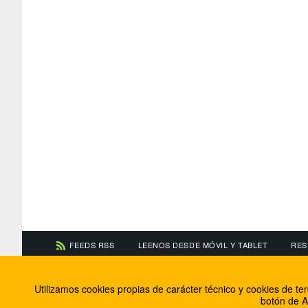
FEEDS RSS
LEENOS DESDE MÓVIL Y TABLET
RES
CONTACTA CON NOSOTROS
ACERCA DE NOSOTR
Utilizamos cookies propias de carácter técnico y cookies de t
Información de contacto
El equipo de FútbolBa
botón de A
Anúnciate en FútbolBalear
Soluciones Corporativ