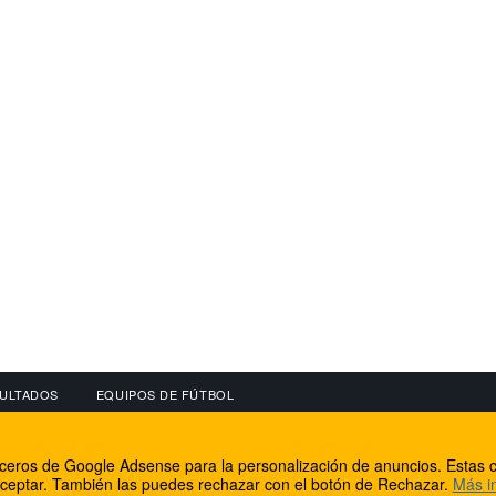
ULTADOS
EQUIPOS DE FÚTBOL
OS
CONECTA CON NOSOTROS
OTROS SERVICIO
erceros de Google Adsense para la personalización de anuncios. Estas c
lear
Facebook
Internet Rural Mal
ceptar. También las puedes rechazar con el botón de Rechazar.
Más i
as IP
Twitter
Registro de domin