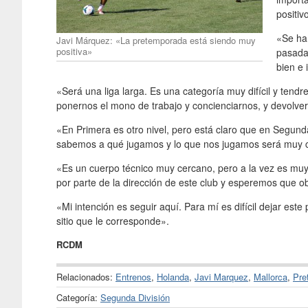
positiv
«Se ha
Javi Márquez: «La pretemporada está siendo muy
positiva»
pasada
bien e 
«Será una liga larga. Es una categoría muy difícil y te
ponernos el mono de trabajo y concienciarnos, y devolver
«En Primera es otro nivel, pero está claro que en Segunda
sabemos a qué jugamos y lo que nos jugamos será muy 
«Es un cuerpo técnico muy cercano, pero a la vez es muy
por parte de la dirección de este club y esperemos que o
«Mi intención es seguir aquí. Para mí es difícil dejar est
sitio que le corresponde».
RCDM
Relacionados:
Entrenos
,
Holanda
,
Javi Marquez
,
Mallorca
,
Pre
Categoría:
Segunda División