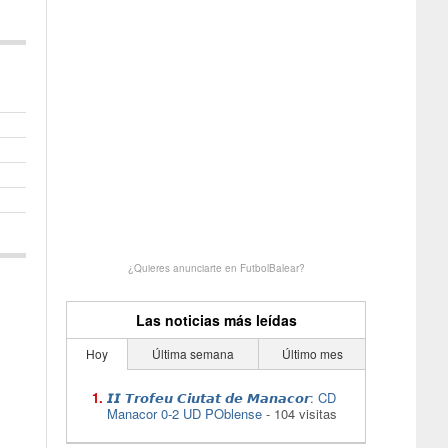
¿Quieres anunciarte en FutbolBalear?
Las noticias más leídas
Hoy
Última semana
Último mes
𝙄𝙄 𝙏𝙧𝙤𝙛𝙚𝙪 𝘾𝙞𝙪𝙩𝙖𝙩 𝙙𝙚 𝙈𝙖𝙣𝙖𝙘𝙤𝙧: CD
Manacor 0-2 UD POblense
- 104 visitas