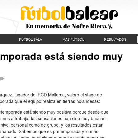
En memoria de Nofre Riera
FÚTBOL SALA
MÁS FÚTBOL
RESULTADOS
emporada está siendo muy
rquez, jugador del RCD Mallorca, valoró el stage de
orada que el equipo realiza en tierras holandesas:
etemporada está siendo muy positiva porque desde que
mos a trabajar las sensaciones han sido muy buenas,
 nivel personal como de grupo, y los resultados estan
ñanado. Sabemos que es pretemporada y lo más
ante es el juego, pero siempre que se pueda ganar es