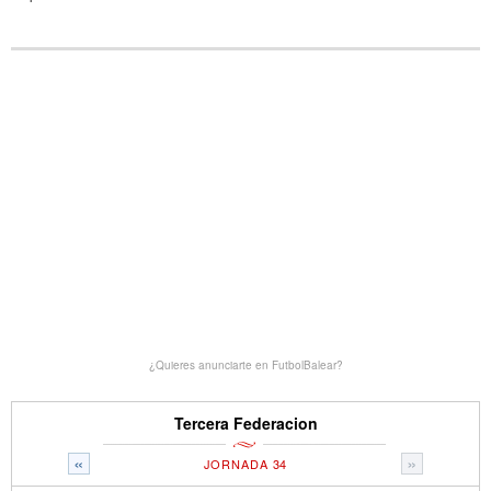
¿Quieres anunciarte en FutbolBalear?
Tercera Federacion
«
»
JORNADA 34