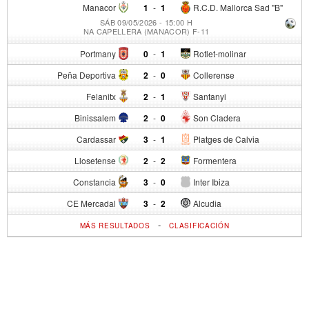
Manacor
1
-
1
R.C.D. Mallorca Sad "B"
SÁB 09/05/2026 - 15:00 H
NA CAPELLERA (MANACOR) F-11
Portmany
0
-
1
Rotlet-molinar
Peña Deportiva
2
-
0
Collerense
Felanitx
2
-
1
Santanyi
Binissalem
2
-
0
Son Cladera
Cardassar
3
-
1
Platges de Calvia
Llosetense
2
-
2
Formentera
Constancia
3
-
0
Inter Ibiza
CE Mercadal
3
-
2
Alcudia
-
MÁS RESULTADOS
CLASIFICACIÓN