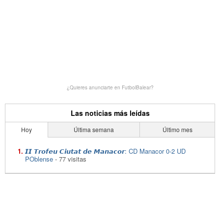
¿Quieres anunciarte en FutbolBalear?
Las noticias más leídas
Hoy
Última semana
Último mes
𝙄𝙄 𝙏𝙧𝙤𝙛𝙚𝙪 𝘾𝙞𝙪𝙩𝙖𝙩 𝙙𝙚 𝙈𝙖𝙣𝙖𝙘𝙤𝙧: CD Manacor 0-2 UD
POblense
- 77 visitas