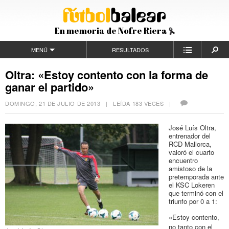
En memoria de Nofre Riera
MENÚ
RESULTADOS
Oltra: «Estoy contento con la forma de
ganar el partido»
DOMINGO, 21 DE JULIO DE 2013
| LEÍDA 183 VECES |
José Luís Oltra,
entrenador del
RCD Mallorca,
valoró el cuarto
encuentro
amistoso de la
pretemporada ante
el KSC Lokeren
que terminó con el
triunfo por 0 a 1:
«Estoy contento,
no tanto con el