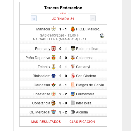
Tercera Federacion
«
»
JORNADA 34
Manacor
1
-
1
R.C.D. Mallorca Sad "B"
SÁB 09/05/2026 - 15:00 H
NA CAPELLERA (MANACOR) F-11
Portmany
0
-
1
Rotlet-molinar
Peña Deportiva
2
-
0
Collerense
Felanitx
2
-
1
Santanyi
Binissalem
2
-
0
Son Cladera
Cardassar
3
-
1
Platges de Calvia
Llosetense
2
-
2
Formentera
Constancia
3
-
0
Inter Ibiza
CE Mercadal
3
-
2
Alcudia
-
MÁS RESULTADOS
CLASIFICACIÓN