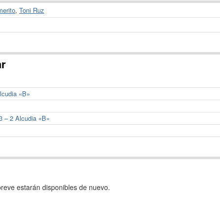
erito
,
Toni Ruz
ar
Alcudia «B»
3 – 2 Alcudia «B»
reve estarán disponibles de nuevo.