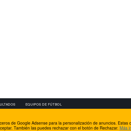
ULTADOS
EQUIPOS DE FÚTBOL
OS
CONECTA CON NOSOTROS
OTROS SERVICIO
erceros de Google Adsense para la personalización de anuncios. Estas c
lear
Facebook
Internet Rural Mal
ceptar. También las puedes rechazar con el botón de Rechazar.
Más i
as IP
Twitter
Registro de domin