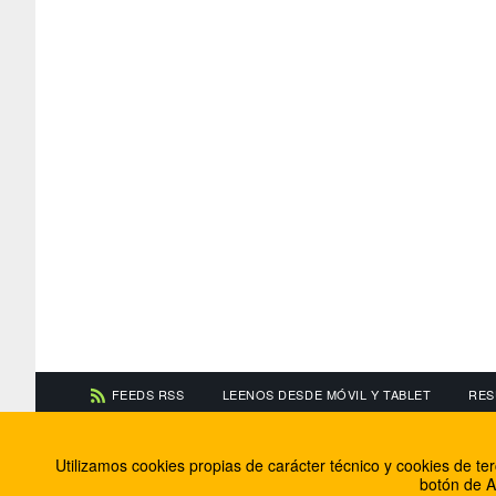
FEEDS RSS
LEENOS DESDE MÓVIL Y TABLET
RES
CONTACTA CON NOSOTROS
ACERCA DE NOSOTR
Utilizamos cookies propias de carácter técnico y cookies de t
Información de contacto
El equipo de FútbolBa
botón de A
Anúnciate en FútbolBalear
Soluciones Corporativ