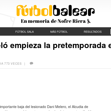
En memoria de Nofre Riera
FÚTBOL SALA
MÁS FÚTBOL
RESULTADOS
eló empieza la pretemporada 
DA 773 VECES |
importante baja del lesionado Dani Melero, el Alcudia de