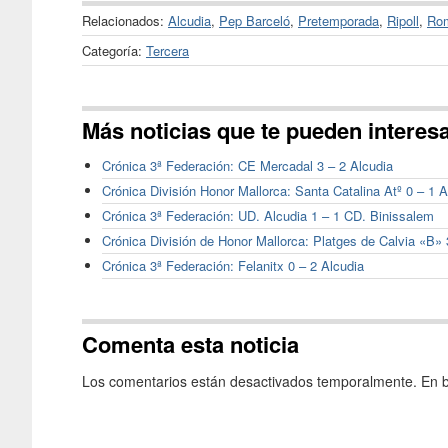
Relacionados:
Alcudia
,
Pep Barceló
,
Pretemporada
,
Ripoll
,
Rom
Categoría:
Tercera
Más noticias que te pueden interes
Crónica 3ª Federación: CE Mercadal 3 – 2 Alcudia
Crónica División Honor Mallorca: Santa Catalina Atº 0 – 1 
Crónica 3ª Federación: UD. Alcudia 1 – 1 CD. Binissalem
Crónica División de Honor Mallorca: Platges de Calvia «B» 
Crónica 3ª Federación: Felanitx 0 – 2 Alcudia
Comenta esta noticia
Los comentarios están desactivados temporalmente. En b