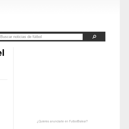
el
¿Quieres anunciarte en FutbolBalear?