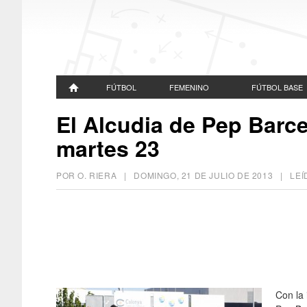
FÚTBOL
FEMENINO
FÚTBOL BASE
El Alcudia de Pep Barc
martes 23
POR O. RIERA |
DOMINGO, 21 DE JULIO DE 2013
| LEÍ
Con la 