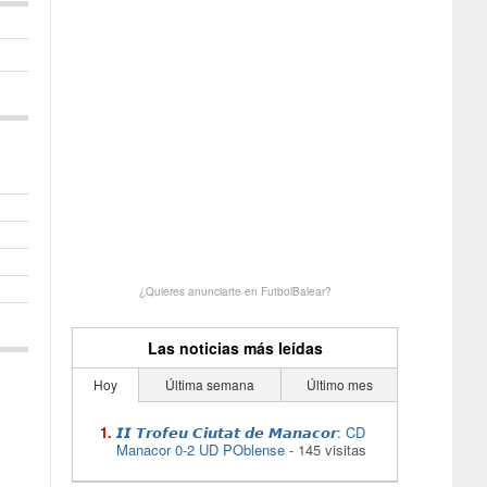
¿Quieres anunciarte en FutbolBalear?
Las noticias más leídas
Hoy
Última semana
Último mes
𝙄𝙄 𝙏𝙧𝙤𝙛𝙚𝙪 𝘾𝙞𝙪𝙩𝙖𝙩 𝙙𝙚 𝙈𝙖𝙣𝙖𝙘𝙤𝙧: CD
Manacor 0-2 UD POblense
- 145 visitas