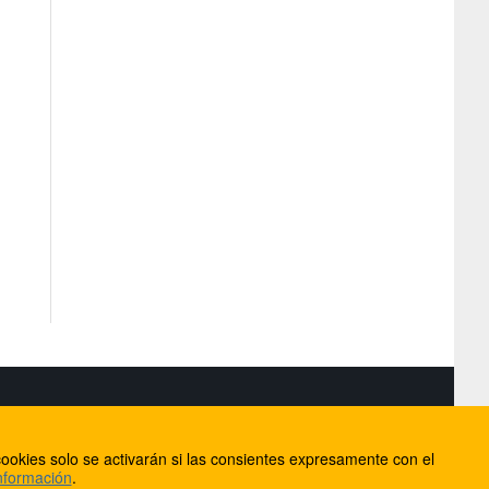
S
ookies solo se activarán si las consientes expresamente con el
lorca
nformación
.
ios