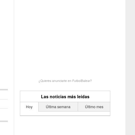
¿Quieres anunciarte en FutbolBalear?
Las noticias más leídas
Hoy
Última semana
Último mes