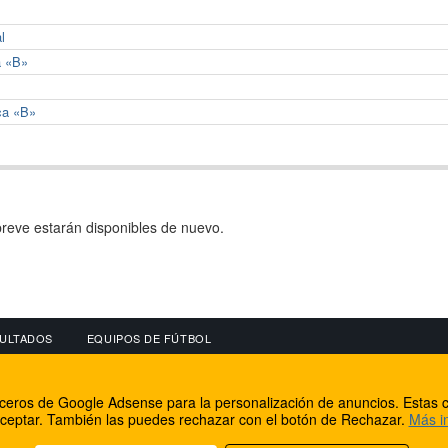
l
a «B»
ca «B»
reve estarán disponibles de nuevo.
ULTADOS
EQUIPOS DE FÚTBOL
OS
CONECTA CON NOSOTROS
OTROS SERVICIO
erceros de Google Adsense para la personalización de anuncios. Estas c
lear
Facebook
Internet Rural Mal
ceptar. También las puedes rechazar con el botón de Rechazar.
Más i
as IP
Twitter
Registro de domin