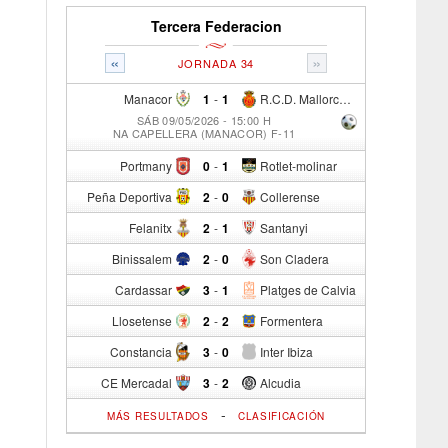
Tercera Federacion
«
»
JORNADA 34
Manacor
1
-
1
R.C.D. Mallorca Sad "B"
SÁB 09/05/2026 - 15:00 H
NA CAPELLERA (MANACOR) F-11
Portmany
0
-
1
Rotlet-molinar
Peña Deportiva
2
-
0
Collerense
Felanitx
2
-
1
Santanyi
Binissalem
2
-
0
Son Cladera
Cardassar
3
-
1
Platges de Calvia
Llosetense
2
-
2
Formentera
Constancia
3
-
0
Inter Ibiza
CE Mercadal
3
-
2
Alcudia
-
MÁS RESULTADOS
CLASIFICACIÓN