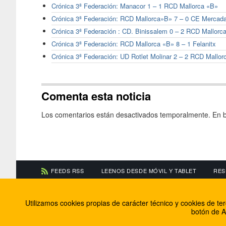
Crónica 3ª Federación: Manacor 1 – 1 RCD Mallorca «B»
Crónica 3ª Federación: RCD Mallorca»B» 7 – 0 CE Mercada
Crónica 3ª Federación : CD. Binissalem 0 – 2 RCD Mallorc
Crónica 3ª Federación: RCD Mallorca «B» 8 – 1 Felanitx
Crónica 3ª Federación: UD Rotlet Molinar 2 – 2 RCD Mallor
Comenta esta noticia
Los comentarios están desactivados temporalmente. En b
FEEDS RSS
LEENOS DESDE MÓVIL Y TABLET
RES
CONTACTA CON NOSOTROS
ACERCA DE NOSOTR
Utilizamos cookies propias de carácter técnico y cookies de t
Información de contacto
El equipo de FútbolBa
botón de A
Anúnciate en FútbolBalear
Soluciones Corporativ
Colabora con nosotros
Canal ético