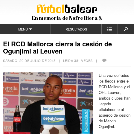
En memoria de Nofre Riera
MENÚ
RESULTADOS
El RCD Mallorca cierra la cesión de
Ogunjimi al Leuven
SÁBADO, 20 DE JULIO DE 2013
| LEÍDA 381 VECES |
Una vez cerrados
los flecos entre el
RCD Mallorca y el
OHL Leuven,
ambos clubes han
llegado
oficialmente al
acuerdo de cesión
de Marvin
Ogunjimi.