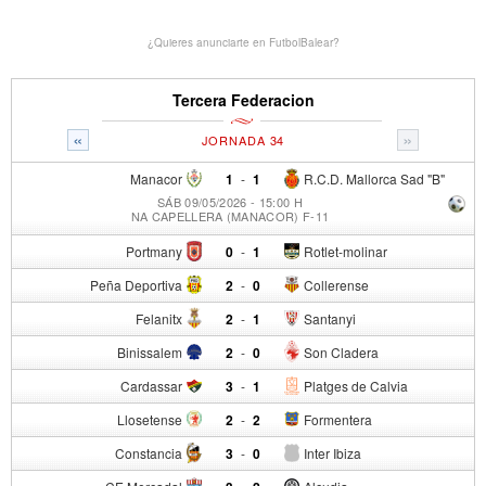
¿Quieres anunciarte en FutbolBalear?
Tercera Federacion
«
»
JORNADA 34
Manacor
1
-
1
R.C.D. Mallorca Sad "B"
SÁB 09/05/2026 - 15:00 H
NA CAPELLERA (MANACOR) F-11
Portmany
0
-
1
Rotlet-molinar
Peña Deportiva
2
-
0
Collerense
Felanitx
2
-
1
Santanyi
Binissalem
2
-
0
Son Cladera
Cardassar
3
-
1
Platges de Calvia
Llosetense
2
-
2
Formentera
Constancia
3
-
0
Inter Ibiza