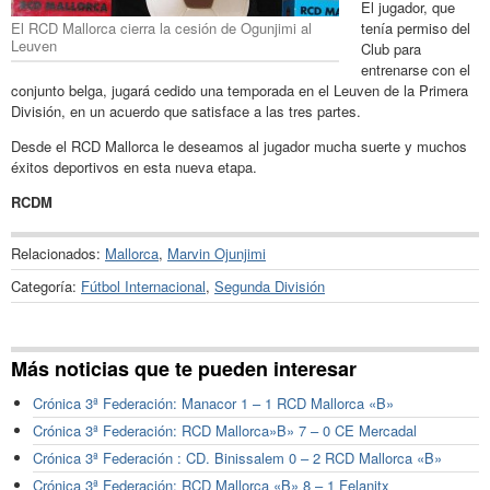
El jugador, que
El RCD Mallorca cierra la cesión de Ogunjimi al
tenía permiso del
Leuven
Club para
entrenarse con el
conjunto belga, jugará cedido una temporada en el Leuven de la Primera
División, en un acuerdo que satisface a las tres partes.
Desde el RCD Mallorca le deseamos al jugador mucha suerte y muchos
éxitos deportivos en esta nueva etapa.
RCDM
Relacionados:
Mallorca
,
Marvin Ojunjimi
Categoría:
Fútbol Internacional
,
Segunda División
Más noticias que te pueden interesar
Crónica 3ª Federación: Manacor 1 – 1 RCD Mallorca «B»
Crónica 3ª Federación: RCD Mallorca»B» 7 – 0 CE Mercadal
Crónica 3ª Federación : CD. Binissalem 0 – 2 RCD Mallorca «B»
Crónica 3ª Federación: RCD Mallorca «B» 8 – 1 Felanitx