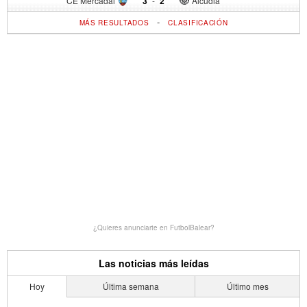
CE Mercadal
3
-
2
Alcudia
-
MÁS RESULTADOS
CLASIFICACIÓN
¿Quieres anunciarte en FutbolBalear?
Las noticias más leídas
Hoy
Última semana
Último mes