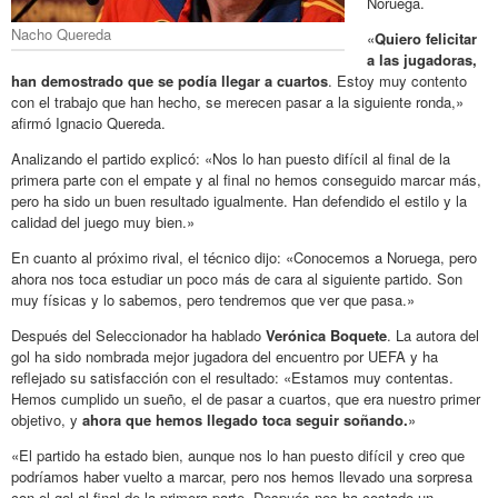
Noruega.
Nacho Quereda
«
Quiero felicitar
a las jugadoras,
han demostrado que se podía llegar a cuartos
. Estoy muy contento
con el trabajo que han hecho, se merecen pasar a la siguiente ronda,»
afirmó Ignacio Quereda.
Analizando el partido explicó: «Nos lo han puesto difícil al final de la
primera parte con el empate y al final no hemos conseguido marcar más,
pero ha sido un buen resultado igualmente. Han defendido el estilo y la
calidad del juego muy bien.»
En cuanto al próximo rival, el técnico dijo: «Conocemos a Noruega, pero
ahora nos toca estudiar un poco más de cara al siguiente partido. Son
muy físicas y lo sabemos, pero tendremos que ver que pasa.»
Después del Seleccionador ha hablado
Verónica Boquete
. La autora del
gol ha sido nombrada mejor jugadora del encuentro por UEFA y ha
reflejado su satisfacción con el resultado: «Estamos muy contentas.
Hemos cumplido un sueño, el de pasar a cuartos, que era nuestro primer
objetivo, y
ahora que hemos llegado toca seguir soñando.
»
«El partido ha estado bien, aunque nos lo han puesto difícil y creo que
podríamos haber vuelto a marcar, pero nos hemos llevado una sorpresa
con el gol al final de la primera parte. Después nos ha costado un