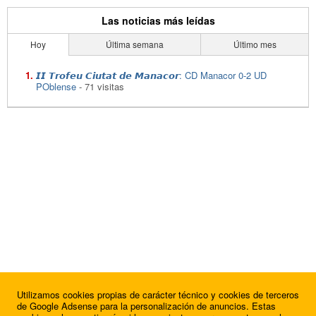
Las noticias más leídas
Hoy
Última semana
Último mes
𝙄𝙄 𝙏𝙧𝙤𝙛𝙚𝙪 𝘾𝙞𝙪𝙩𝙖𝙩 𝙙𝙚 𝙈𝙖𝙣𝙖𝙘𝙤𝙧: CD Manacor 0-2 UD
POblense
- 71 visitas
Utilizamos cookies propias de carácter técnico y cookies de terceros
de Google Adsense para la personalización de anuncios. Estas