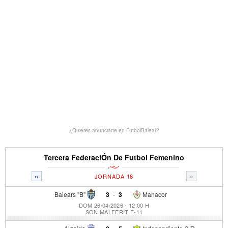
¿Quieres anunciarte en FutbolBalear?
Tercera FederaciÓn De Futbol Femenino
«
»
JORNADA 18
Balears "B"
3
-
3
Manacor
DOM 26/04/2026 - 12:00 H
SON MALFERIT F-11