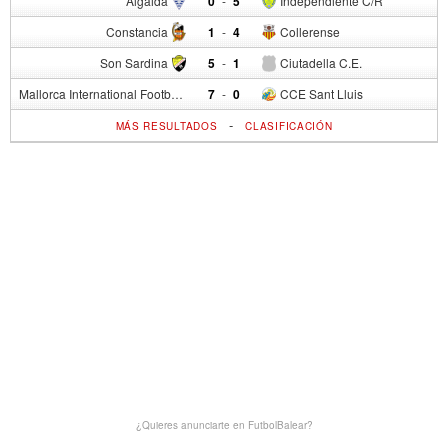
Algaida
0
-
5
Independiente C/R
Constancia
1
-
4
Collerense
Son Sardina
5
-
1
Ciutadella C.E.
Mallorca International Football Club del S.p.
7
-
0
CCE Sant Lluis
-
MÁS RESULTADOS
CLASIFICACIÓN
¿Quieres anunciarte en FutbolBalear?