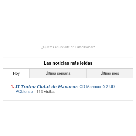
¿Quieres anunciarte en FutbolBalear?
Las noticias más leídas
Hoy
Última semana
Último mes
𝙄𝙄 𝙏𝙧𝙤𝙛𝙚𝙪 𝘾𝙞𝙪𝙩𝙖𝙩 𝙙𝙚 𝙈𝙖𝙣𝙖𝙘𝙤𝙧: CD Manacor 0-2 UD
POblense
- 113 visitas