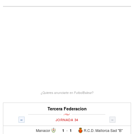
¿Quieres anunciarte en FutbolBalear?
Tercera Federacion
«
»
JORNADA 34
Manacor
1
-
1
R.C.D. Mallorca Sad "B"