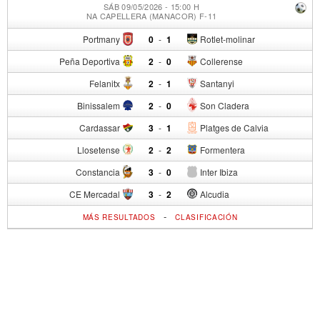
SÁB 09/05/2026 - 15:00 H
NA CAPELLERA (MANACOR) F-11
Portmany
0
-
1
Rotlet-molinar
Peña Deportiva
2
-
0
Collerense
Felanitx
2
-
1
Santanyi
Binissalem
2
-
0
Son Cladera
Cardassar
3
-
1
Platges de Calvia
Llosetense
2
-
2
Formentera
Constancia
3
-
0
Inter Ibiza
CE Mercadal
3
-
2
Alcudia
-
MÁS RESULTADOS
CLASIFICACIÓN