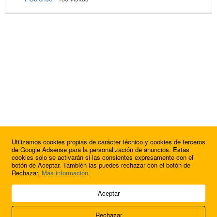
Utilizamos cookies propias de carácter técnico y cookies de terceros
de Google Adsense para la personalización de anuncios. Estas
cookies solo se activarán si las consientes expresamente con el
botón de Aceptar. También las puedes rechazar con el botón de
Rechazar.
Más información
.
© 2009 - 2026 Soluciones Corporativas IP, SL.
Aceptar
Todos los derechos reservados.
Rechazar
Aviso legal
Cookies
Acerca de nosotros
Contacto
Anúnciate en