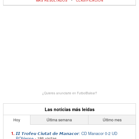
MÁS RESULTADOS
CLASIFICACIÓN
¿Quieres anunciarte en FutbolBalear?
Las noticias más leídas
Hoy
Última semana
Último mes
𝙄𝙄 𝙏𝙧𝙤𝙛𝙚𝙪 𝘾𝙞𝙪𝙩𝙖𝙩 𝙙𝙚 𝙈𝙖𝙣𝙖𝙘𝙤𝙧: CD Manacor 0-2 UD
POblense
- 186 visitas