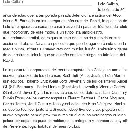
Lolo Calleja
Lolo Calleja,
futbolista de 20
años de edad que la temporada pasada defendió la elástica del Atco.
Isleño B. Formado en las categorías inferiores del Rapid, la aparición de
Lolo la temporada pasada no pasó inadvertida para los técnicos del club
que incorporan, de este modo, a un futbolista ambidiestro,
tremendamente hábil, de exquisito trato con el balón y rápido en sus
acciones. Lolo, un Navas en potencia que puede jugar en banda o en la
media punta, afronta su nuevo reto con mucha ilusión, ambición y ganas
de demostrar el talento que ya enseñó con las categorías inferiores del
Rapid.
La importante incorporación del centrocampista Lolo Calleja se une a los
nuevos refuerzos de los defensas Raúl Bufí (Atco. Jesús), Iván Martín
(sin equipo), Roberto Cruz (Sant Jordi Juvenil) y de los delanteros Ángel
Gil (SD Portmany), Pedro Linares (Sant Jordi Juvenil) y Vicente Cortés
(Sant Jordi Juvenil) y a las renovaciones de los defensas Dani Cosma y
Rubén Pons, de los centrocampistas Florent Berthaut, Carlos Noguera,
Carlos Torres, Jordi Costa y Tano y del delantero Fran Vázquez. Noel y
su cuerpo técnico, junto a la dirección deportiva del club, preparan un
nuevo proyecto para el próximo curso en el que los verdinegros quieren
pelear por copar los puestos nobles de la categoría y regresar al play off
de Preferente, lugar habitual de nuestro club.