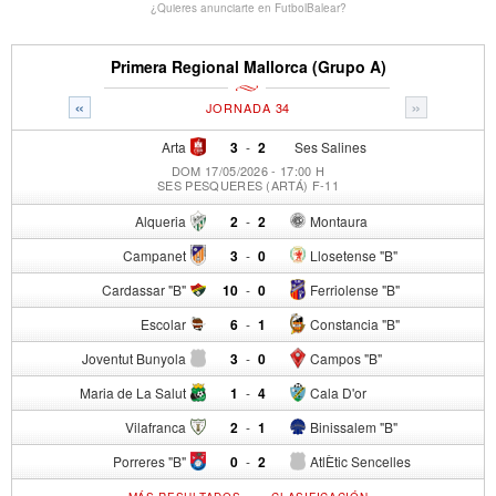
¿Quieres anunciarte en FutbolBalear?
Primera Regional Mallorca (Grupo A)
«
»
JORNADA 34
Arta
3
-
2
Ses Salines
DOM 17/05/2026 - 17:00 H
SES PESQUERES (ARTÁ) F-11
Alqueria
2
-
2
Montaura
Campanet
3
-
0
Llosetense "B"
Cardassar "B"
10
-
0
Ferriolense "B"
Escolar
6
-
1
Constancia "B"
Joventut Bunyola
3
-
0
Campos "B"
Maria de La Salut
1
-
4
Cala D'or
Vilafranca
2
-
1
Binissalem "B"
Porreres "B"
0
-
2
AtlÈtic Sencelles
-