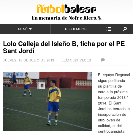
En memoria de Nofre Riera
MENÚ
RESULTADOS
Lolo Calleja del Isleño B, ficha por el PE
Sant Jordi
JUEVES, 18 DE JULIO DE 2013
| LEÍDA 324 VECES |
El equipo Regional
sigue perfilando
su plantilla de
cara a la próxima
temporada 2013 /
2014. El Sant
Jordi ha cerrado la
incorporación de
otro joven de
calidad, el del
centrocampista