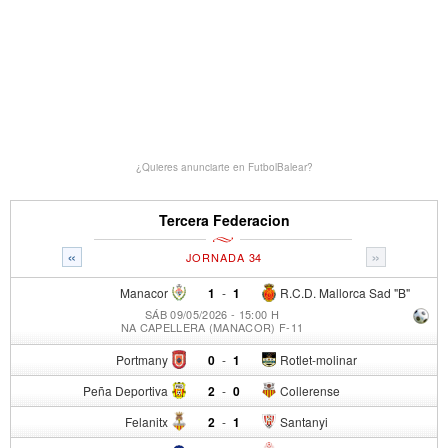
¿Quieres anunciarte en FutbolBalear?
Tercera Federacion
«
»
JORNADA 34
Manacor
1
-
1
R.C.D. Mallorca Sad "B"
SÁB 09/05/2026 - 15:00 H
NA CAPELLERA (MANACOR) F-11
Portmany
0
-
1
Rotlet-molinar
Peña Deportiva
2
-
0
Collerense
Felanitx
2
-
1
Santanyi