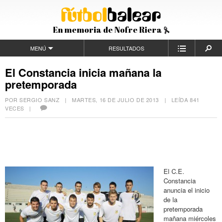
En memoria de Nofre Riera
MENÚ
RESULTADOS
El Constancia inicia mañana la
pretemporada
POR SERGIO SANZ |
MARTES, 16 DE JULIO DE 2013
| LEÍDA 841
VECES |
El C.E.
Constancia
anuncia el inicio
de la
pretemporada
mañana miércoles