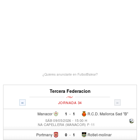
¿Quieres anunciarte en FutbolBalear?
Tercera Federacion
«
»
JORNADA 34
Manacor
1
-
1
R.C.D. Mallorca Sad "B"
SÁB 09/05/2026 - 15:00 H
NA CAPELLERA (MANACOR) F-11
Portmany
0
-
1
Rotlet-molinar