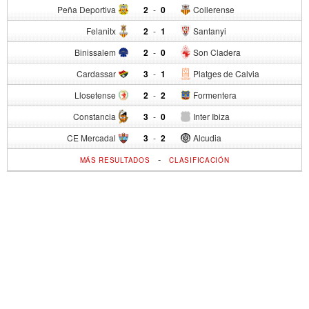
Peña Deportiva
2
-
0
Collerense
Felanitx
2
-
1
Santanyi
Binissalem
2
-
0
Son Cladera
Cardassar
3
-
1
Platges de Calvia
Llosetense
2
-
2
Formentera
Constancia
3
-
0
Inter Ibiza
CE Mercadal
3
-
2
Alcudia
-
MÁS RESULTADOS
CLASIFICACIÓN