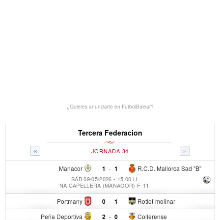
¿Quieres anunciarte en FutbolBalear?
Tercera Federacion
«
»
JORNADA 34
Manacor
1
-
1
R.C.D. Mallorca Sad "B"
SÁB 09/05/2026 - 15:00 H
NA CAPELLERA (MANACOR) F-11
Portmany
0
-
1
Rotlet-molinar
Peña Deportiva
2
-
0
Collerense