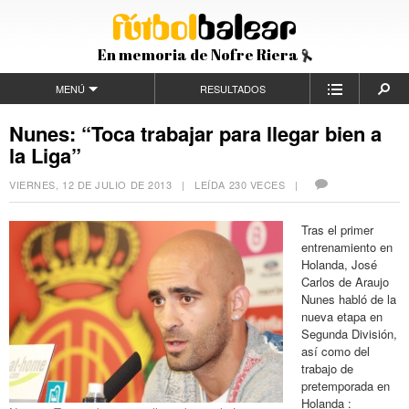
En memoria de Nofre Riera
MENÚ
RESULTADOS
Nunes: “Toca trabajar para llegar bien a
la Liga”
VIERNES, 12 DE JULIO DE 2013
| LEÍDA 230 VECES |
Tras el primer
entrenamiento en
Holanda, José
Carlos de Araujo
Nunes habló de la
nueva etapa en
Segunda División,
así como del
trabajo de
pretemporada en
Holanda :