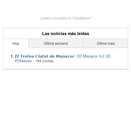
¿Quieres anunciarte en FutbolBalear?
Las noticias más leídas
Hoy
Última semana
Último mes
𝙄𝙄 𝙏𝙧𝙤𝙛𝙚𝙪 𝘾𝙞𝙪𝙩𝙖𝙩 𝙙𝙚 𝙈𝙖𝙣𝙖𝙘𝙤𝙧: CD Manacor 0-2 UD
POblense
- 194 visitas