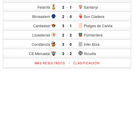
Felanitx
2
-
1
Santanyi
Binissalem
2
-
0
Son Cladera
Cardassar
3
-
1
Platges de Calvia
Llosetense
2
-
2
Formentera
Constancia
3
-
0
Inter Ibiza
CE Mercadal
3
-
2
Alcudia
-
MÁS RESULTADOS
CLASIFICACIÓN