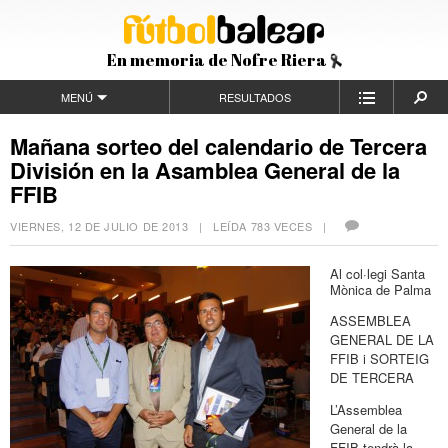
En memoria de Nofre Riera
MENÚ
RESULTADOS
Mañana sorteo del calendario de Tercera
División en la Asamblea General de la
FFIB
VIERNES, 12 DE JULIO DE 2013
| LEÍDA 783 VECES |
Al col·legi Santa
Mònica de Palma
ASSEMBLEA
GENERAL DE LA
FFIB i SORTEIG
DE TERCERA
L’Assemblea
General de la
FFIB tendrà la