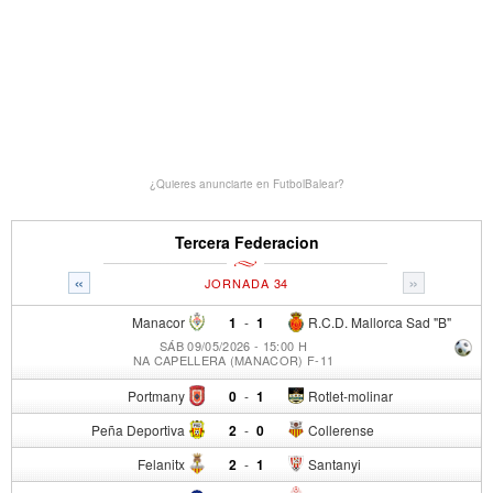
¿Quieres anunciarte en FutbolBalear?
Tercera Federacion
«
»
JORNADA 34
Manacor
1
-
1
R.C.D. Mallorca Sad "B"
SÁB 09/05/2026 - 15:00 H
NA CAPELLERA (MANACOR) F-11
Portmany
0
-
1
Rotlet-molinar
Peña Deportiva
2
-
0
Collerense
Felanitx
2
-
1
Santanyi