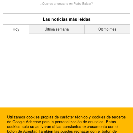
¿Quieres anunciarte en FutbolBalear?
Las noticias más leídas
Hoy
Última semana
Último mes
Utilizamos cookies propias de carácter técnico y cookies de terceros
de Google Adsense para la personalización de anuncios. Estas
cookies solo se activarán si las consientes expresamente con el
botón de Aceptar. También las puedes rechazar con el botón de