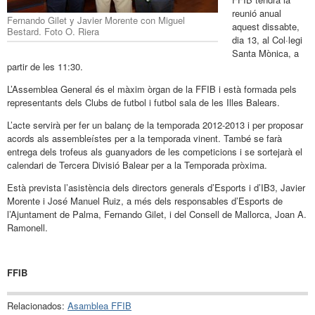
reunió anual
Fernando Gilet y Javier Morente con Miguel
aquest dissabte,
Bestard. Foto O. Riera
dia 13, al Col·legi
Santa Mònica, a
partir de les 11:30.
L’Assemblea General és el màxim òrgan de la FFIB i està formada pels
representants dels Clubs de futbol i futbol sala de les Illes Balears.
L’acte servirà per fer un balanç de la temporada 2012-2013 i per proposar
acords als assembleístes per a la temporada vinent. També se farà
entrega dels trofeus als guanyadors de les competicions i se sortejarà el
calendari de Tercera Divisió Balear per a la Temporada pròxima.
Està prevista l’asistència dels directors generals d’Esports i d’IB3, Javier
Morente i José Manuel Ruiz, a més dels responsables d’Esports de
l’Ajuntament de Palma, Fernando Gilet, i del Consell de Mallorca, Joan A.
Ramonell.
FFIB
Relacionados:
Asamblea FFIB