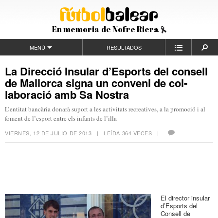
En memoria de Nofre Riera
MENÚ
RESULTADOS
La Direcció Insular d’Esports del consell
de Mallorca signa un conveni de col-
laboració amb Sa Nostra
L’entitat bancària donarà suport a les activitats recreatives, a la promoció i al
foment de l’esport entre els infants de l’illa
VIERNES, 12 DE JULIO DE 2013
| LEÍDA 364 VECES |
El director insular
d’Esports del
Consell de