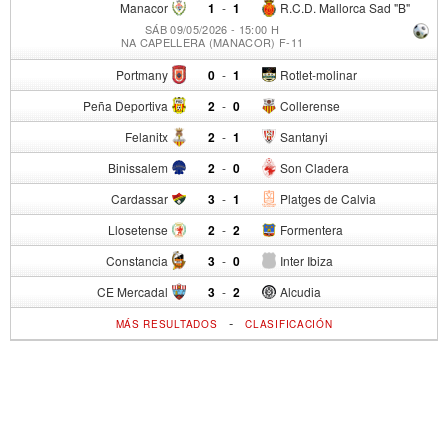
Manacor
1
-
1
R.C.D. Mallorca Sad "B"
SÁB 09/05/2026 - 15:00 H
NA CAPELLERA (MANACOR) F-11
Portmany
0
-
1
Rotlet-molinar
Peña Deportiva
2
-
0
Collerense
Felanitx
2
-
1
Santanyi
Binissalem
2
-
0
Son Cladera
Cardassar
3
-
1
Platges de Calvia
Llosetense
2
-
2
Formentera
Constancia
3
-
0
Inter Ibiza
CE Mercadal
3
-
2
Alcudia
-
MÁS RESULTADOS
CLASIFICACIÓN