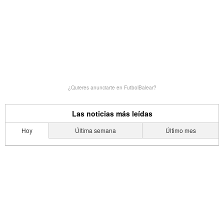
¿Quieres anunciarte en FutbolBalear?
Las noticias más leídas
Hoy
Última semana
Último mes