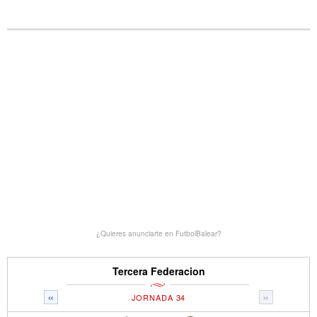
¿Quieres anunciarte en FutbolBalear?
Tercera Federacion
«
»
JORNADA 34