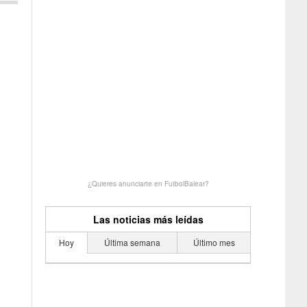
¿Quieres anunciarte en FutbolBalear?
Las noticias más leídas
Hoy
Última semana
Último mes