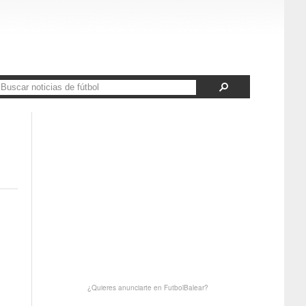
¿Quieres anunciarte en FutbolBalear?