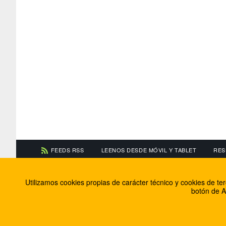
FEEDS RSS
LEENOS DESDE MÓVIL Y TABLET
RES
CONTACTA CON NOSOTROS
ACERCA DE NOSOTR
Utilizamos cookies propias de carácter técnico y cookies de t
Información de contacto
El equipo de FútbolBa
botón de A
Anúnciate en FútbolBalear
Soluciones Corporativ
Colabora con nosotros
Canal ético