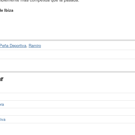
de Ibiza
Peña Deportiva
,
Ramiro
ar
era
tiva