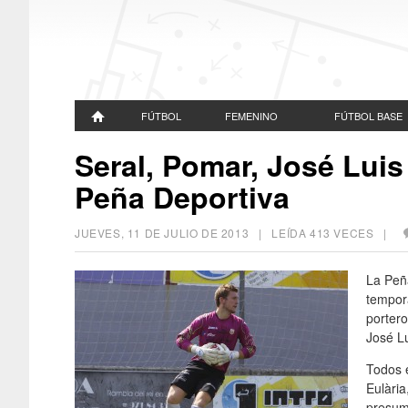
FÚTBOL
FEMENINO
FÚTBOL BASE
Seral, Pomar, José Luis
Peña Deportiva
JUEVES, 11 DE JULIO DE 2013
| LEÍDA 413 VECES |
La Peña
tempora
portero
José L
Todos 
Eulària
presum