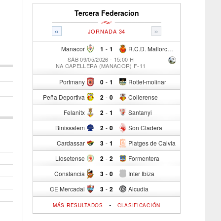
Tercera Federacion
«
»
JORNADA 34
Manacor
1
-
1
R.C.D. Mallorca Sad "B"
SÁB 09/05/2026 - 15:00 H
NA CAPELLERA (MANACOR) F-11
Portmany
0
-
1
Rotlet-molinar
Peña Deportiva
2
-
0
Collerense
Felanitx
2
-
1
Santanyi
Binissalem
2
-
0
Son Cladera
Cardassar
3
-
1
Platges de Calvia
Llosetense
2
-
2
Formentera
Constancia
3
-
0
Inter Ibiza
CE Mercadal
3
-
2
Alcudia
-
MÁS RESULTADOS
CLASIFICACIÓN