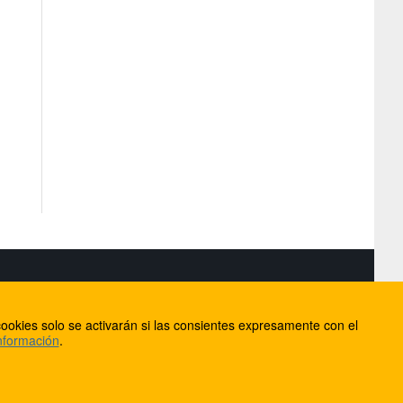
S
ookies solo se activarán si las consientes expresamente con el
lorca
nformación
.
ios