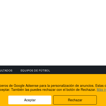
ULTADOS
EQUIPOS DE FÚTBOL
OS
CONECTA CON NOSOTROS
OTROS SERVICIO
erceros de Google Adsense para la personalización de anuncios. Estas c
lear
Facebook
Internet Rural Mal
ceptar. También las puedes rechazar con el botón de Rechazar.
Más i
as IP
Twitter
Registro de domin
Aceptar
Rechazar