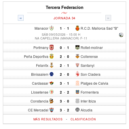
Tercera Federacion
«
»
JORNADA 34
Manacor
1
-
1
R.C.D. Mallorca Sad "B"
SÁB 09/05/2026 - 15:00 H
NA CAPELLERA (MANACOR) F-11
Portmany
0
-
1
Rotlet-molinar
Peña Deportiva
2
-
0
Collerense
Felanitx
2
-
1
Santanyi
Binissalem
2
-
0
Son Cladera
Cardassar
3
-
1
Platges de Calvia
Llosetense
2
-
2
Formentera
Constancia
3
-
0
Inter Ibiza
CE Mercadal
3
-
2
Alcudia
-
MÁS RESULTADOS
CLASIFICACIÓN