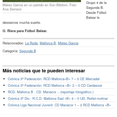
Grupo 4 de la
Mateo Garcia en un partido en Son Bibiloni. Foto
Segunda B.
Ana Serrano
Desde Fútbol
Balear le
deseamos mucha suerte.
O. Riera para Fútbol Balear.
Relacionados:
La Roda
,
Mallorca B
,
Mateo Garcia
Categoría:
Segunda B
Más noticias que te pueden interesar
Crónica 3ª Federación: RCD Mallorca»B» 7 – 0 CE Mercadal
Crónica 3ª Federación: RCD Mallorca «B» 2 – 0 CD Cardassar
RCD. Mallorca B . CD. Manacor .- (reportaje fotográfico )
Crónica 3ª Div.: R.C.D. Mallorca Sad «B» 4 – 0 UD. Rotlet-molinar
Crónica Liga Nacional Juvenil: CD Manacor 1 – 2 RCD Mallorca «B»