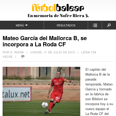
En memoria de Nofre Riera
MENÚ
RESULTADOS
Mateo García del Mallorca B, se
incorpora a La Roda CF
POR O. RIERA |
JUEVES, 11 DE JULIO DE 2013
| LEÍDA 728
VECES |
El capitán del
Mallorca B de la
pasada
temporada, Mateo
García y formado
en la fabrica de
son Bibiloni se
incorpora hoy a su
nuevo equipo el
La Roda CF del