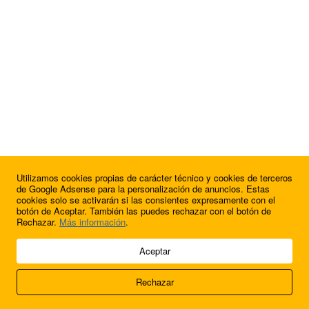
Utilizamos cookies propias de carácter técnico y cookies de terceros
de Google Adsense para la personalización de anuncios. Estas
cookies solo se activarán si las consientes expresamente con el
botón de Aceptar. También las puedes rechazar con el botón de
Rechazar.
Más información
.
© 2009 - 2026 Soluciones Corporativas IP, SL.
Aceptar
Todos los derechos reservados.
Rechazar
Aviso legal
Cookies
Acerca de nosotros
Contacto
Anúnciate en
FútbolBalear