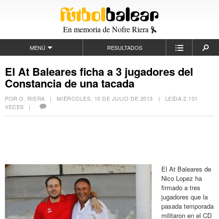
En memoria de Nofre Riera
MENÚ
RESULTADOS
El At Baleares ficha a 3 jugadores del
Constancia de una tacada
POR O. RIERA |
MIÉRCOLES, 10 DE JULIO DE 2013
| LEÍDA 2.101
VECES |
El At Baleares de
Nico Lopez ha
firmado a tres
jugadores que la
pasada temporada
militaron en el CD