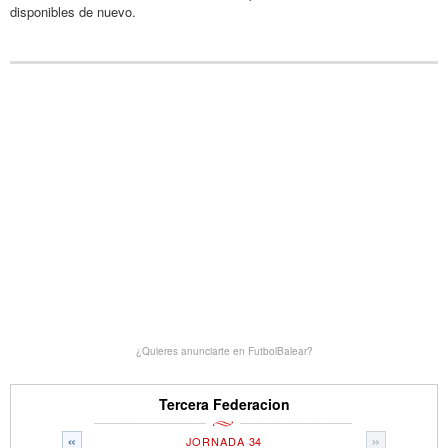
disponibles de nuevo.
¿Quieres anunciarte en FutbolBalear?
Tercera Federacion
«
»
JORNADA 34