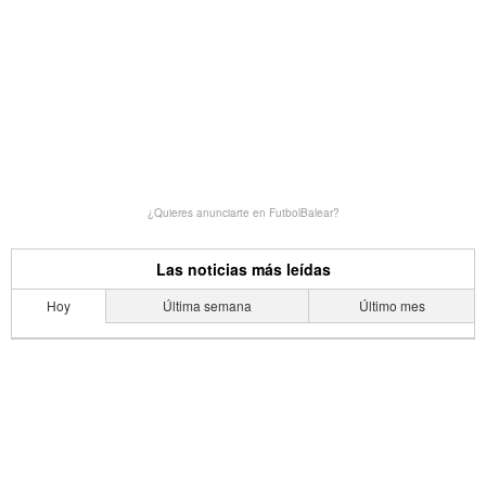
¿Quieres anunciarte en FutbolBalear?
Las noticias más leídas
Hoy
Última semana
Último mes