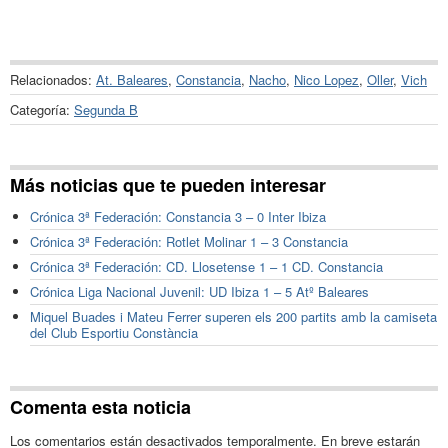
Relacionados:
At. Baleares
,
Constancia
,
Nacho
,
Nico Lopez
,
Oller
,
Vich
Categoría:
Segunda B
Más noticias que te pueden interesar
Crónica 3ª Federación: Constancia 3 – 0 Inter Ibiza
Crónica 3ª Federación: Rotlet Molinar 1 – 3 Constancia
Crónica 3ª Federación: CD. Llosetense 1 – 1 CD. Constancia
Crónica Liga Nacional Juvenil: UD Ibiza 1 – 5 Atº Baleares
Miquel Buades i Mateu Ferrer superen els 200 partits amb la camiseta
del Club Esportiu Constància
Comenta esta noticia
Los comentarios están desactivados temporalmente. En breve estarán