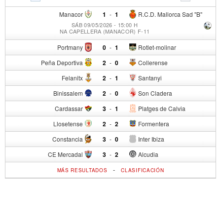
Manacor
1
-
1
R.C.D. Mallorca Sad "B"
SÁB 09/05/2026 - 15:00 H
NA CAPELLERA (MANACOR) F-11
Portmany
0
-
1
Rotlet-molinar
Peña Deportiva
2
-
0
Collerense
Felanitx
2
-
1
Santanyi
Binissalem
2
-
0
Son Cladera
Cardassar
3
-
1
Platges de Calvia
Llosetense
2
-
2
Formentera
Constancia
3
-
0
Inter Ibiza
CE Mercadal
3
-
2
Alcudia
-
MÁS RESULTADOS
CLASIFICACIÓN