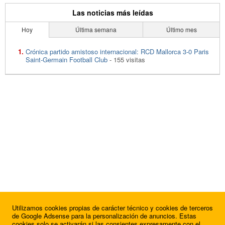
Las noticias más leídas
Hoy
Última semana
Último mes
Crónica partido amistoso internacional: RCD Mallorca 3-0 Paris
Saint-Germain Football Club
- 155 visitas
Utilizamos cookies propias de carácter técnico y cookies de terceros
de Google Adsense para la personalización de anuncios. Estas
cookies solo se activarán si las consientes expresamente con el