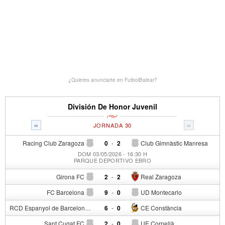
¿Quieres anunciarte en FutbolBalear?
División De Honor Juvenil
«
»
JORNADA 30
Racing Club Zaragoza
0
-
2
Club Gimnàstic Manresa
DOM 03/05/2026 - 16:30 H
PARQUE DEPORTIVO EBRO
Girona FC
2
-
2
Real Zaragoza
FC Barcelona
9
-
0
UD Montecarlo
RCD Espanyol de Barcelona
6
-
0
CE Constància
Sant Cugat FC
2
-
0
UE Cornellà