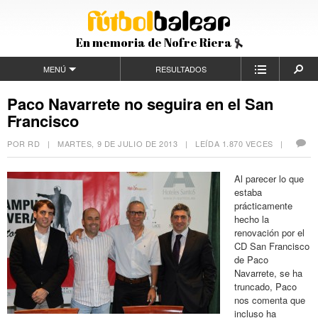
En memoria de Nofre Riera
MENÚ
RESULTADOS
Paco Navarrete no seguira en el San
Francisco
POR RD |
MARTES, 9 DE JULIO DE 2013
| LEÍDA 1.870 VECES |
Al parecer lo que
estaba
prácticamente
hecho la
renovación por el
CD San Francisco
de Paco
Navarrete, se ha
truncado, Paco
nos comenta que
incluso ha