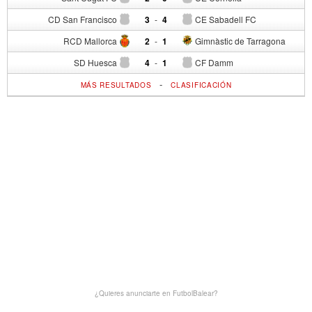
CD San Francisco
3
-
4
CE Sabadell FC
RCD Mallorca
2
-
1
Gimnàstic de Tarragona
SD Huesca
4
-
1
CF Damm
-
MÁS RESULTADOS
CLASIFICACIÓN
¿Quieres anunciarte en FutbolBalear?