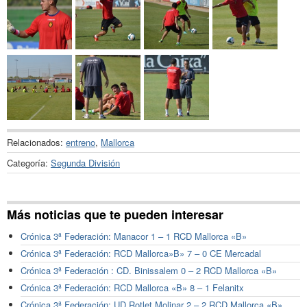
Relacionados:
entreno
,
Mallorca
Categoría:
Segunda División
Más noticias que te pueden interesar
Crónica 3ª Federación: Manacor 1 – 1 RCD Mallorca «B»
Crónica 3ª Federación: RCD Mallorca»B» 7 – 0 CE Mercadal
Crónica 3ª Federación : CD. Binissalem 0 – 2 RCD Mallorca «B»
Crónica 3ª Federación: RCD Mallorca «B» 8 – 1 Felanitx
Crónica 3ª Federación: UD Rotlet Molinar 2 – 2 RCD Mallorca «B»