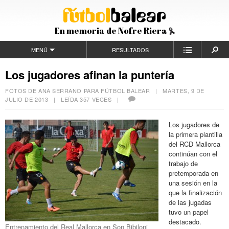
En memoria de Nofre Riera
MENÚ
RESULTADOS
Los jugadores afinan la puntería
FOTOS DE ANA SERRANO PARA FÚTBOL BALEAR |
MARTES, 9 DE
JULIO DE 2013
| LEÍDA 357 VECES |
Los jugadores de
la primera plantilla
del RCD Mallorca
continúan con el
trabajo de
pretemporada en
una sesión en la
que la finalización
de las jugadas
tuvo un papel
destacado.
Entrenamiento del Real Mallorca en Son Bibiloni