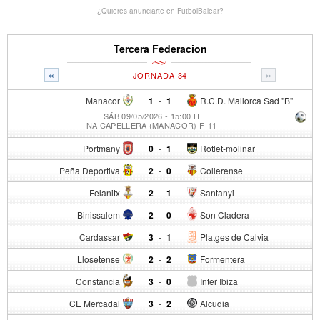
¿Quieres anunciarte en FutbolBalear?
Tercera Federacion
«
»
JORNADA 34
Manacor
1
-
1
R.C.D. Mallorca Sad "B"
SÁB 09/05/2026 - 15:00 H
NA CAPELLERA (MANACOR) F-11
Portmany
0
-
1
Rotlet-molinar
Peña Deportiva
2
-
0
Collerense
Felanitx
2
-
1
Santanyi
Binissalem
2
-
0
Son Cladera
Cardassar
3
-
1
Platges de Calvia
Llosetense
2
-
2
Formentera
Constancia
3
-
0
Inter Ibiza
CE Mercadal
3
-
2
Alcudia