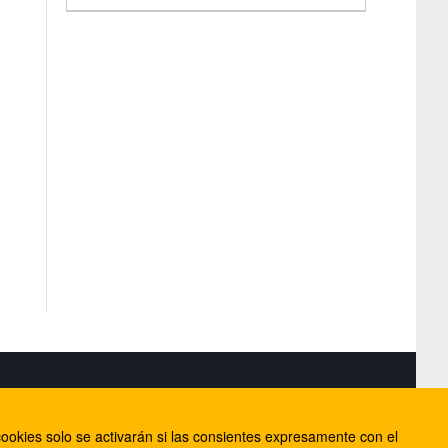
S
ookies solo se activarán si las consientes expresamente con el
lorca