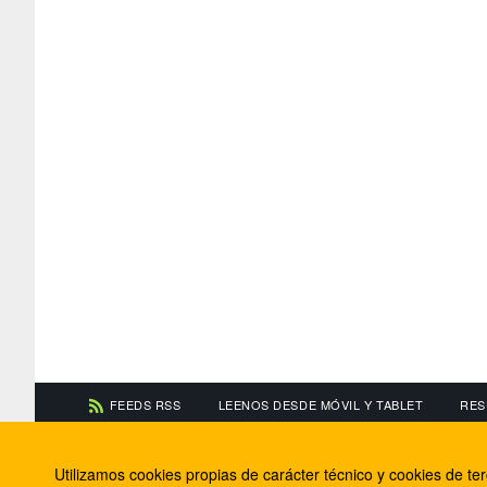
FEEDS RSS
LEENOS DESDE MÓVIL Y TABLET
RES
CONTACTA CON NOSOTROS
ACERCA DE NOSOTR
Utilizamos cookies propias de carácter técnico y cookies de t
Información de contacto
El equipo de FútbolBa