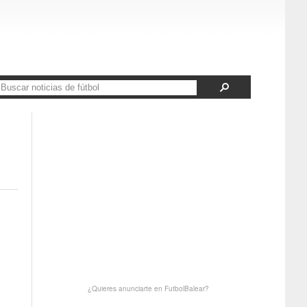
¿Quieres anunciarte en FutbolBalear?