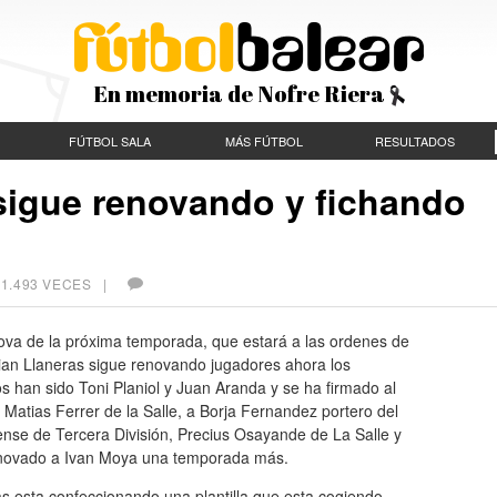
En memoria de Nofre Riera
FÚTBOL SALA
MÁS FÚTBOL
RESULTADOS
sigue renovando y fichando
 1.493 VECES |
ova de la próxima temporada, que estará a las ordenes de
ian Llaneras sigue renovando jugadores ahora los
s han sido Toni Planiol y Juan Aranda y se ha firmado al
 Matias Ferrer de la Salle, a Borja Fernandez portero del
ense de Tercera División, Precius Osayande de La Salle y
novado a Ivan Moya una temporada más.
s esta confeccionando una plantilla que esta cogiendo