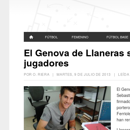
FÚTBOL
FEMENINO
FÚTBOL BASE
El Genova de Llaneras 
jugadores
POR O. RIERA |
MARTES, 9 DE JULIO DE 2013
| LEÍDA
El Gen
Sebast
firmado
portero
Ferriol
han re
Llanera