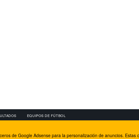
ULTADOS
EQUIPOS DE FÚTBOL
OS
CONECTA CON NOSOTROS
OTROS SERVICIO
erceros de Google Adsense para la personalización de anuncios. Estas c
lear
Facebook
Internet Rural Mal