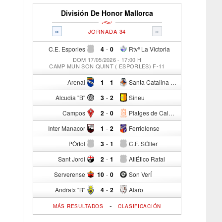
División De Honor Mallorca
«
»
JORNADA 34
C.E. Esporles
4
-
0
Rtvº La Victoria
DOM 17/05/2026 - 17:00 H
CAMP MUN SON QUINT ( ESPORLES) F-11
Arenal
1
-
1
Santa Catalina Atº
Alcudia "B"
3
-
2
Sineu
Campos
2
-
0
Platges de Calvia "B"
Inter Manacor
1
-
2
Ferriolense
PÒrtol
3
-
1
C.F. SÓller
Sant Jordi
2
-
1
AtlÉtico Rafal
Serverense
10
-
0
Son VerÍ
Andratx "B"
4
-
2
Alaro
-
MÁS RESULTADOS
CLASIFICACIÓN