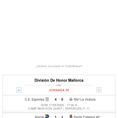
¿Quieres anunciarte en FutbolBalear?
División De Honor Mallorca
«
»
JORNADA 34
C.E. Esporles
4
-
0
Rtvº La Victoria
DOM 17/05/2026 - 17:00 H
CAMP MUN SON QUINT ( ESPORLES) F-11
Arenal
1
-
1
Santa Catalina Atº