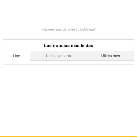
¿Quieres anunciarte en FutbolBalear?
Las noticias más leídas
Hoy
Última semana
Último mes