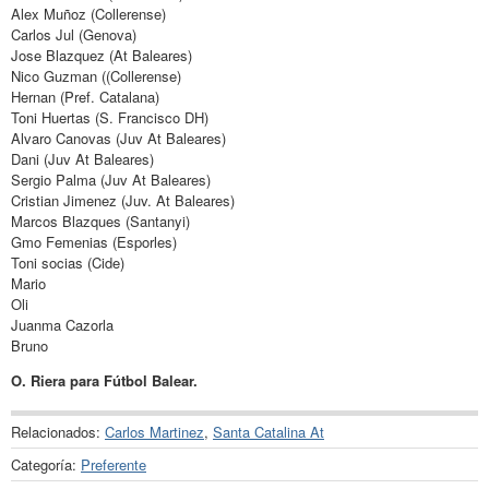
Alex Muñoz (Collerense)
Carlos Jul (Genova)
Jose Blazquez (At Baleares)
Nico Guzman ((Collerense)
Hernan (Pref. Catalana)
Toni Huertas (S. Francisco DH)
Alvaro Canovas (Juv At Baleares)
Dani (Juv At Baleares)
Sergio Palma (Juv At Baleares)
Cristian Jimenez (Juv. At Baleares)
Marcos Blazques (Santanyi)
Gmo Femenias (Esporles)
Toni socias (Cide)
Mario
Oli
Juanma Cazorla
Bruno
O. Riera para Fútbol Balear.
Relacionados:
Carlos Martinez
,
Santa Catalina At
Categoría:
Preferente