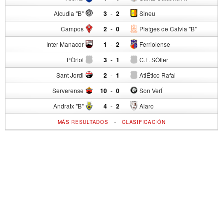
Alcudia "B"
3
-
2
Sineu
Campos
2
-
0
Platges de Calvia "B"
Inter Manacor
1
-
2
Ferriolense
PÒrtol
3
-
1
C.F. SÓller
Sant Jordi
2
-
1
AtlÉtico Rafal
Serverense
10
-
0
Son VerÍ
Andratx "B"
4
-
2
Alaro
-
MÁS RESULTADOS
CLASIFICACIÓN