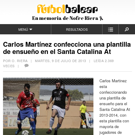
En memoria de Nofre Riera
MENÚ
RESULTADOS
Carlos Martínez confecciona una plantilla
de ensueño en el Santa Catalina At
POR O. RIERA |
MARTES, 9 DE JULIO DE 2013
| LEÍDA 2.369
VECES |
Carlos Martinez
esta
confeccionando
una plantilla de
ensueño para el
Santa Catalina At
2013-2014, con
esta plantilla con
mayoria de
jugadores de