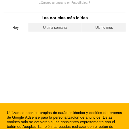
¿Quieres anunciarte en FutbolBalear?
Las noticias más leídas
Hoy
Última semana
Último mes
Utilizamos cookies propias de carácter técnico y cookies de terceros
de Google Adsense para la personalización de anuncios. Estas
cookies solo se activarán si las consientes expresamente con el
botón de Aceptar. También las puedes rechazar con el botón de