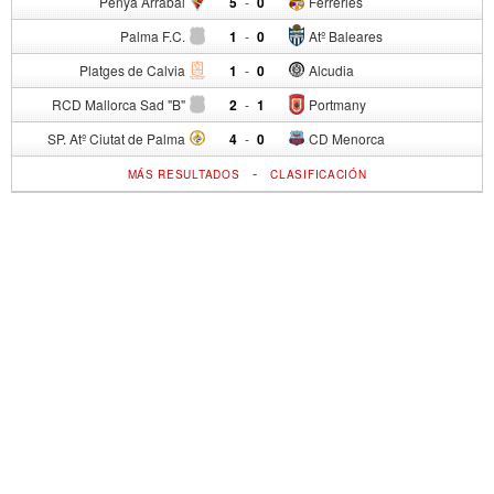
Penya Arrabal
5
-
0
Ferreries
Palma F.C.
1
-
0
Atº Baleares
Platges de Calvia
1
-
0
Alcudia
RCD Mallorca Sad "B"
2
-
1
Portmany
SP. Atº Ciutat de Palma
4
-
0
CD Menorca
-
MÁS RESULTADOS
CLASIFICACIÓN