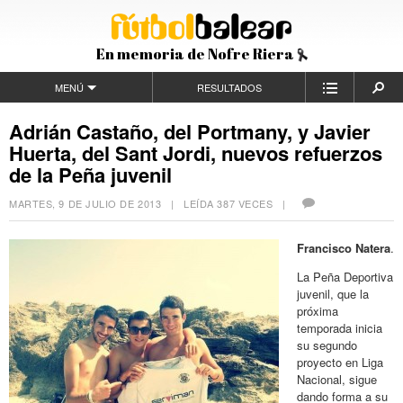
En memoria de Nofre Riera
MENÚ
RESULTADOS
Adrián Castaño, del Portmany, y Javier
Huerta, del Sant Jordi, nuevos refuerzos
de la Peña juvenil
MARTES, 9 DE JULIO DE 2013
| LEÍDA 387 VECES |
Francisco Natera
.
La Peña Deportiva
juvenil, que la
próxima
temporada inicia
su segundo
proyecto en Liga
Nacional, sigue
dando forma a su