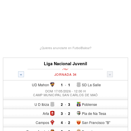
¿Quieres anunciarte en FutbolBalear?
Liga Nacional Juvenil
«
»
JORNADA 34
UD Mahon
1
-
1
SD La Salle
DOM 17/05/2026 - 12:00 H
CAMP MUNICIPAL SAN CARLOS DE MAÓ
U D Ibiza
2
-
3
Poblense
Arta
3
-
2
Pla de Na Tesa
Campos
4
-
2
San Francisco "B"