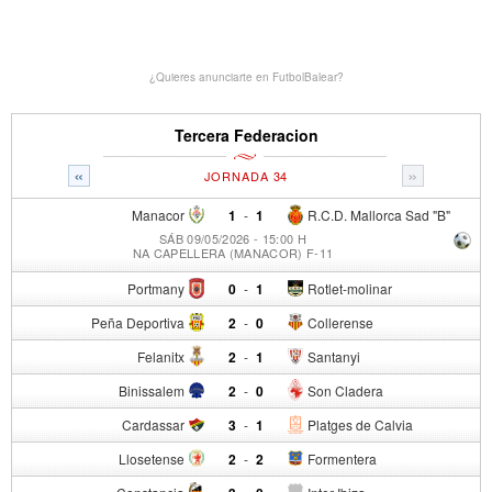
¿Quieres anunciarte en FutbolBalear?
Tercera Federacion
«
»
JORNADA 34
Manacor
1
-
1
R.C.D. Mallorca Sad "B"
SÁB 09/05/2026 - 15:00 H
NA CAPELLERA (MANACOR) F-11
Portmany
0
-
1
Rotlet-molinar
Peña Deportiva
2
-
0
Collerense
Felanitx
2
-
1
Santanyi
Binissalem
2
-
0
Son Cladera
Cardassar
3
-
1
Platges de Calvia
Llosetense
2
-
2
Formentera