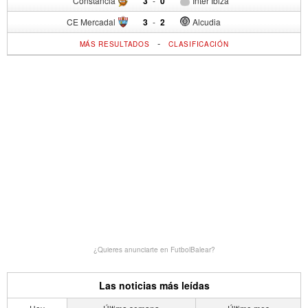
Constancia
3
-
0
Inter Ibiza
CE Mercadal
3
-
2
Alcudia
-
MÁS RESULTADOS
CLASIFICACIÓN
¿Quieres anunciarte en FutbolBalear?
Las noticias más leídas