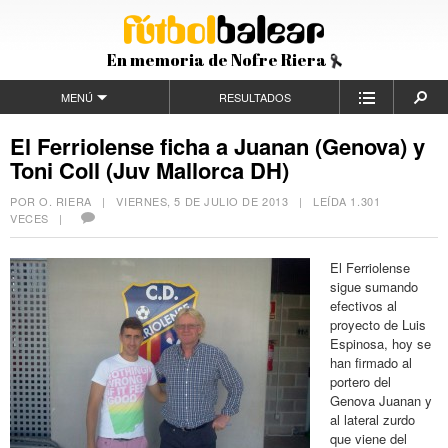
En memoria de Nofre Riera
MENÚ
RESULTADOS
El Ferriolense ficha a Juanan (Genova) y
Toni Coll (Juv Mallorca DH)
POR O. RIERA |
VIERNES, 5 DE JULIO DE 2013
| LEÍDA 1.301
VECES |
El Ferriolense
sigue sumando
efectivos al
proyecto de Luis
Espinosa, hoy se
han firmado al
portero del
Genova Juanan y
al lateral zurdo
que viene del