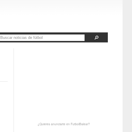
¿Quieres anunciarte en FutbolBalear?