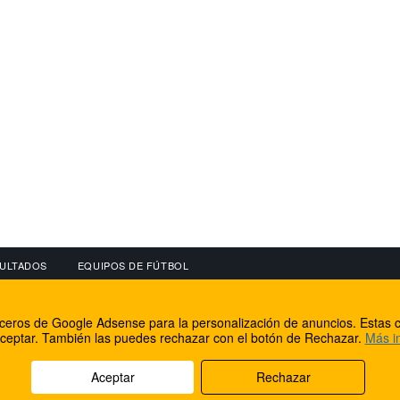
ULTADOS
EQUIPOS DE FÚTBOL
OS
CONECTA CON NOSOTROS
OTROS SERVICIO
erceros de Google Adsense para la personalización de anuncios. Estas c
lear
Facebook
Internet Rural Mal
ceptar. También las puedes rechazar con el botón de Rechazar.
Más i
as IP
Twitter
Registro de domin
Aceptar
Rechazar