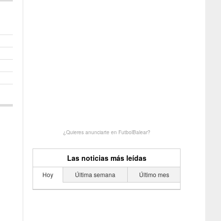
¿Quieres anunciarte en FutbolBalear?
Las noticias más leídas
Hoy
Última semana
Último mes