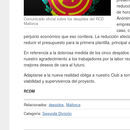
reducci
de hora
Anónim
Comunicado oficial sobre los despidos del RCD
Mallorca
empresa
caso, 
perjuicio económico que eso conlleva. La reducción afect
reducir el presupuesto para la primera plantilla, principal
En referencia a la dolorosa medida de los cinco despido
nuestro agradecimiento a los trabajadores por la labor re
mejores deseos de cara al futuro.
Adaptarse a la nueva realidad obliga a nuestro Club a to
viabilidad y supervivencia del proyecto.
RCDM
Relacionados:
despidos
,
Mallorca
Categoría:
Segunda División