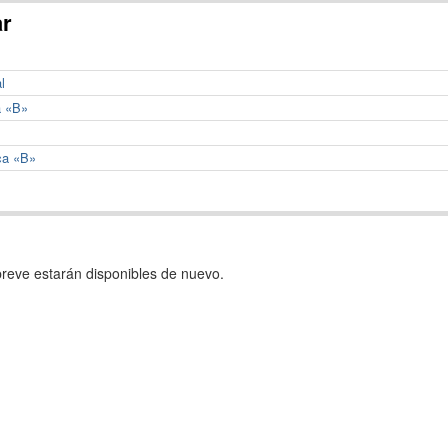
ar
l
a «B»
ca «B»
reve estarán disponibles de nuevo.