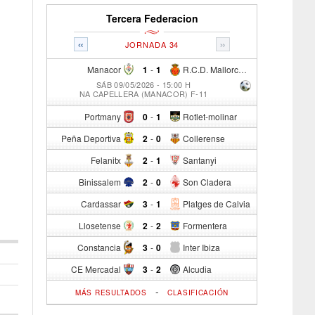
Tercera Federacion
«
»
JORNADA 34
Manacor
1
-
1
R.C.D. Mallorca Sad "B"
SÁB 09/05/2026 - 15:00 H
NA CAPELLERA (MANACOR) F-11
Portmany
0
-
1
Rotlet-molinar
Peña Deportiva
2
-
0
Collerense
Felanitx
2
-
1
Santanyi
Binissalem
2
-
0
Son Cladera
Cardassar
3
-
1
Platges de Calvia
Llosetense
2
-
2
Formentera
Constancia
3
-
0
Inter Ibiza
CE Mercadal
3
-
2
Alcudia
-
MÁS RESULTADOS
CLASIFICACIÓN