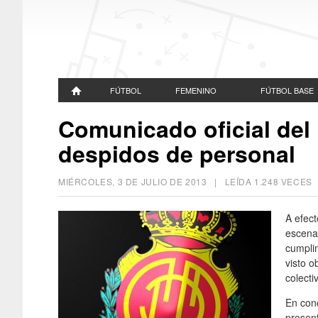
FÚTBOL
FEMENINO
FÚTBOL BASE
Comunicado oficial del
despidos de personal
MIÉRCOLES, 3 DE JULIO DE 2013
| LEÍDA 1.248 VECE
A efect
escenar
cumpli
visto o
colecti
En conc
presen