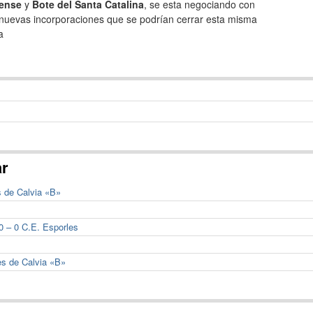
lense
y
Bote del Santa Catalina
, se esta negociando con
 nuevas incorporaciones que se podrían cerrar esta misma
a
ar
s de Calvia «B»
0 – 0 C.E. Esporles
es de Calvia «B»