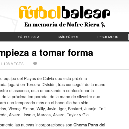
En memoria de Nofre Riera
FÚTBOL SALA
MÁS FÚTBOL
RESULTADOS
empieza a tomar forma
 1.108 VECES |
o equipo del Playas de Calvia que esta próxima
da jugará en Tercera División, tras conseguir de la mano
estre el ascenso, esta empezando a confeccionar la
la de la próxima temporada, de la mano de silvestre que
uará una temporada más en el banquillo han sido
os, Vicenç, Simon, Willy, Javio, Igor, Bestard, Juanjo, Toti,
ede, Alvaro, Josete, Marcos, Alvaro, Taylor y Gio.
omento las nuevas incorporaciones son
Chema Pons del