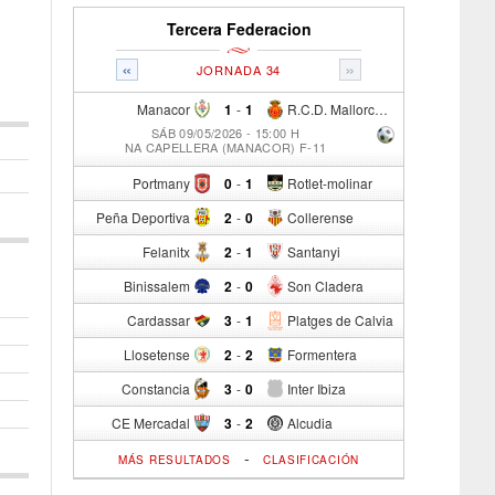
Tercera Federacion
«
»
JORNADA 34
Manacor
1
-
1
R.C.D. Mallorca Sad "B"
SÁB 09/05/2026 - 15:00 H
NA CAPELLERA (MANACOR) F-11
Portmany
0
-
1
Rotlet-molinar
Peña Deportiva
2
-
0
Collerense
Felanitx
2
-
1
Santanyi
Binissalem
2
-
0
Son Cladera
Cardassar
3
-
1
Platges de Calvia
Llosetense
2
-
2
Formentera
Constancia
3
-
0
Inter Ibiza
CE Mercadal
3
-
2
Alcudia
-
MÁS RESULTADOS
CLASIFICACIÓN