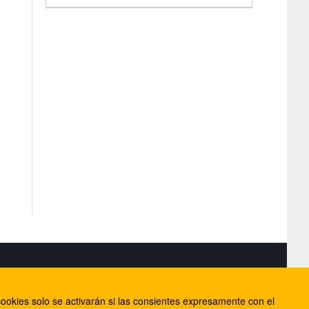
S
ookies solo se activarán si las consientes expresamente con el
lorca