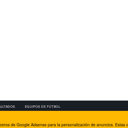
ULTADOS
EQUIPOS DE FÚTBOL
OS
CONECTA CON NOSOTROS
OTROS SERVICIO
erceros de Google Adsense para la personalización de anuncios. Estas c
lear
Facebook
Internet Rural Mal