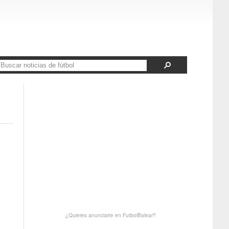
¿Quieres anunciarte en FutbolBalear?