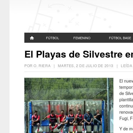
FÚTBOL
FEMENINO
FÚTBOL BASE
El Playas de Silvestre 
POR O. RIERA |
MARTES, 2 DE JULIO DE 2013
| LEÍDA
El nuev
tempora
de Silv
plantil
contin
renovad
Fugi, F
Y de m