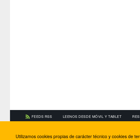
FEEDS RSS
LEENOS DESDE MÓVIL Y TABLET
RES
CONTACTA CON NOSOTROS
ACERCA DE NOSOTR
Utilizamos cookies propias de carácter técnico y cookies de t
Información de contacto
El equipo de FútbolBa