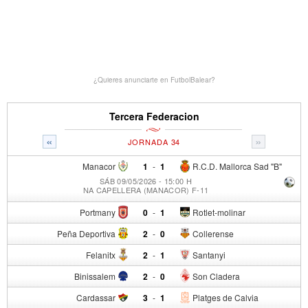
¿Quieres anunciarte en FutbolBalear?
Tercera Federacion
«
»
JORNADA 34
Manacor
1
-
1
R.C.D. Mallorca Sad "B"
SÁB 09/05/2026 - 15:00 H
NA CAPELLERA (MANACOR) F-11
Portmany
0
-
1
Rotlet-molinar
Peña Deportiva
2
-
0
Collerense
Felanitx
2
-
1
Santanyi
Binissalem
2
-
0
Son Cladera
Cardassar
3
-
1
Platges de Calvia