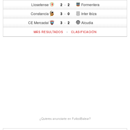
Llosetense
2
-
2
Formentera
Constancia
3
-
0
Inter Ibiza
CE Mercadal
3
-
2
Alcudia
-
MÁS RESULTADOS
CLASIFICACIÓN
¿Quieres anunciarte en FutbolBalear?