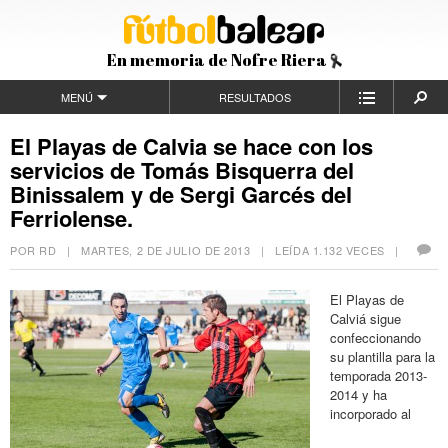
En memoria de Nofre Riera
MENÚ
RESULTADOS
El Playas de Calvia se hace con los
servicios de Tomás Bisquerra del
Binissalem y de Sergi Garcés del
Ferriolense.
POR RD |
MARTES, 2 DE JULIO DE 2013
| LEÍDA 1.132 VECES |
El Playas de
Calviá sigue
confeccionando
su plantilla para la
temporada 2013-
2014 y ha
incorporado al