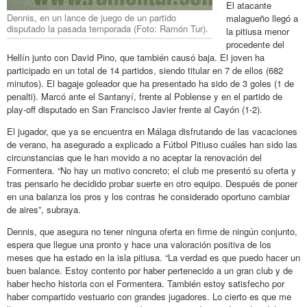
El atacante
Dennis, en un lance de juego de un partido
malagueño llegó a
disputado la pasada temporada (Foto: Ramón Tur).
la pitiusa menor
procedente del
Hellín junto con David Pino, que también causó baja. El joven ha
participado en un total de 14 partidos, siendo titular en 7 de ellos (682
minutos). El bagaje goleador que ha presentado ha sido de 3 goles (1 de
penalti). Marcó ante el Santanyí, frente al Poblense y en el partido de
play-off disputado en San Francisco Javier frente al Cayón (1-2).
El jugador, que ya se encuentra en Málaga disfrutando de las vacaciones
de verano, ha asegurado a explicado a Fútbol Pitiuso cuáles han sido las
circunstancias que le han movido a no aceptar la renovación del
Formentera. “No hay un motivo concreto; el club me presentó su oferta y
tras pensarlo he decidido probar suerte en otro equipo. Después de poner
en una balanza los pros y los contras he considerado oportuno cambiar
de aires”, subraya.
Dennis, que asegura no tener ninguna oferta en firme de ningún conjunto,
espera que llegue una pronto y hace una valoración positiva de los
meses que ha estado en la isla pitiusa. “La verdad es que puedo hacer un
buen balance. Estoy contento por haber pertenecido a un gran club y de
haber hecho historia con el Formentera. También estoy satisfecho por
haber compartido vestuario con grandes jugadores. Lo cierto es que me