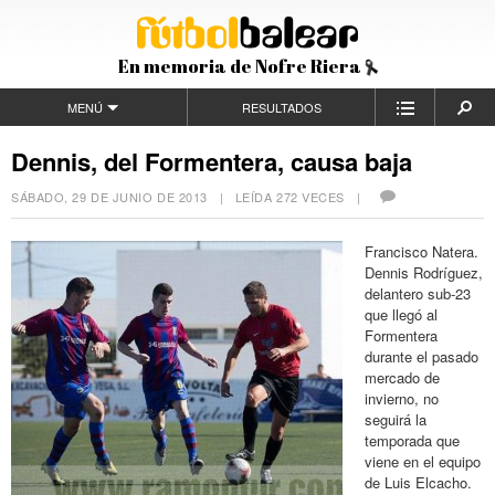
En memoria de Nofre Riera
MENÚ
RESULTADOS
Dennis, del Formentera, causa baja
SÁBADO, 29 DE JUNIO DE 2013
| LEÍDA 272 VECES |
Francisco Natera.
Dennis Rodríguez,
delantero sub-23
que llegó al
Formentera
durante el pasado
mercado de
invierno, no
seguirá la
temporada que
viene en el equipo
de Luis Elcacho.