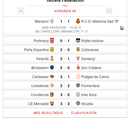
«
»
JORNADA 34
Manacor
1
-
1
R.C.D. Mallorca Sad "B"
SÁB 09/05/2026 - 15:00 H
NA CAPELLERA (MANACOR) F-11
Portmany
0
-
1
Rotlet-molinar
Peña Deportiva
2
-
0
Collerense
Felanitx
2
-
1
Santanyi
Binissalem
2
-
0
Son Cladera
Cardassar
3
-
1
Platges de Calvia
Llosetense
2
-
2
Formentera
Constancia
3
-
0
Inter Ibiza
CE Mercadal
3
-
2
Alcudia
-
MÁS RESULTADOS
CLASIFICACIÓN