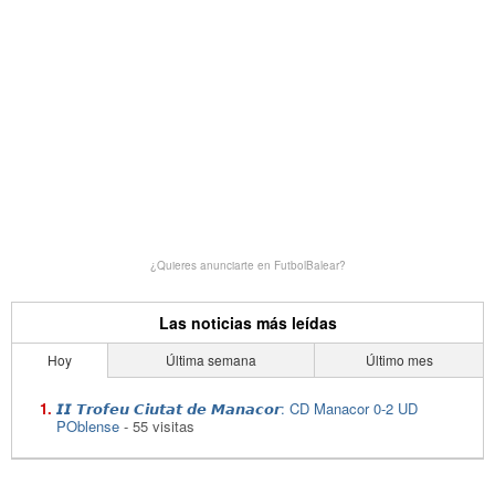
¿Quieres anunciarte en FutbolBalear?
Las noticias más leídas
Hoy
Última semana
Último mes
𝙄𝙄 𝙏𝙧𝙤𝙛𝙚𝙪 𝘾𝙞𝙪𝙩𝙖𝙩 𝙙𝙚 𝙈𝙖𝙣𝙖𝙘𝙤𝙧: CD Manacor 0-2 UD
POblense
- 55 visitas