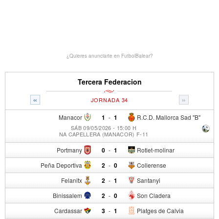
¿Quieres anunciarte en FutbolBalear?
Tercera Federacion
«
»
JORNADA 34
Manacor
1
-
1
R.C.D. Mallorca Sad "B"
SÁB 09/05/2026 - 15:00 H
NA CAPELLERA (MANACOR) F-11
Portmany
0
-
1
Rotlet-molinar
Peña Deportiva
2
-
0
Collerense
Felanitx
2
-
1
Santanyi
Binissalem
2
-
0
Son Cladera
Cardassar
3
-
1
Platges de Calvia