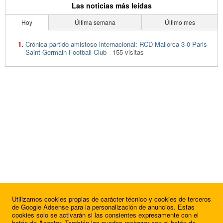
Las noticias más leídas
Hoy
Última semana
Último mes
Crónica partido amistoso internacional: RCD Mallorca 3-0 Paris
Saint-Germain Football Club
- 155 visitas
Utilizamos cookies propias de carácter técnico y cookies de terceros
de Google Adsense para la personalización de anuncios. Estas
cookies solo se activarán si las consientes expresamente con el
botón de Aceptar. También las puedes rechazar con el botón de