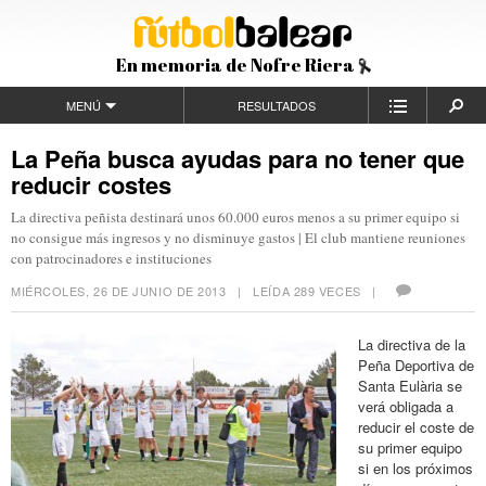
En memoria de Nofre Riera
MENÚ
RESULTADOS
La Peña busca ayudas para no tener que
reducir costes
La directiva peñista destinará unos 60.000 euros menos a su primer equipo si
no consigue más ingresos y no disminuye gastos | El club mantiene reuniones
con patrocinadores e instituciones
MIÉRCOLES, 26 DE JUNIO DE 2013
| LEÍDA 289 VECES |
La directiva de la
Peña Deportiva de
Santa Eulària se
verá obligada a
reducir el coste de
su primer equipo
si en los próximos