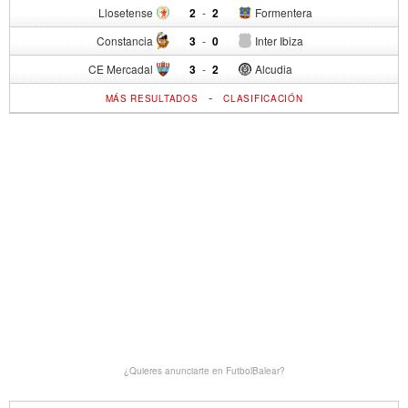
Llosetense
2
-
2
Formentera
Constancia
3
-
0
Inter Ibiza
CE Mercadal
3
-
2
Alcudia
-
MÁS RESULTADOS
CLASIFICACIÓN
¿Quieres anunciarte en FutbolBalear?