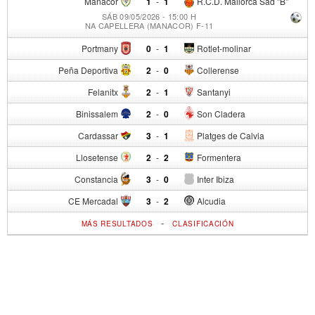
Manacor
1
-
1
R.C.D. Mallorca Sad "B"
SÁB 09/05/2026 - 15:00 H
NA CAPELLERA (MANACOR) F-11
Portmany
0
-
1
Rotlet-molinar
Peña Deportiva
2
-
0
Collerense
Felanitx
2
-
1
Santanyi
Binissalem
2
-
0
Son Cladera
Cardassar
3
-
1
Platges de Calvia
Llosetense
2
-
2
Formentera
Constancia
3
-
0
Inter Ibiza
CE Mercadal
3
-
2
Alcudia
-
MÁS RESULTADOS
CLASIFICACIÓN