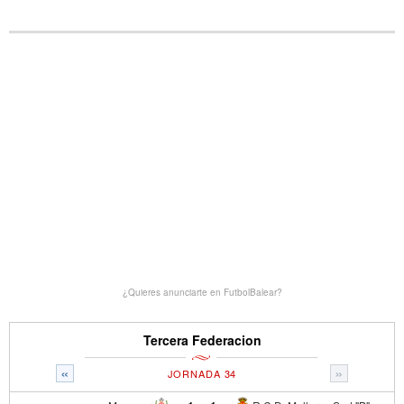
¿Quieres anunciarte en FutbolBalear?
Tercera Federacion
«
»
JORNADA 34