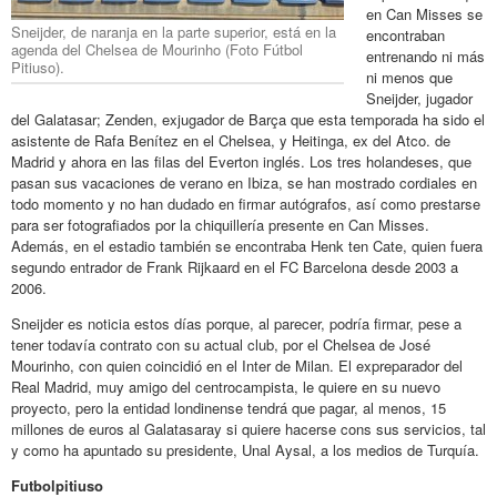
en Can Misses se
Sneijder, de naranja en la parte superior, está en la
encontraban
agenda del Chelsea de Mourinho (Foto Fútbol
entrenando ni más
Pitiuso).
ni menos que
Sneijder, jugador
del Galatasar; Zenden, exjugador de Barça que esta temporada ha sido el
asistente de Rafa Benítez en el Chelsea, y Heitinga, ex del Atco. de
Madrid y ahora en las filas del Everton inglés. Los tres holandeses, que
pasan sus vacaciones de verano en Ibiza, se han mostrado cordiales en
todo momento y no han dudado en firmar autógrafos, así como prestarse
para ser fotografiados por la chiquillería presente en Can Misses.
Además, en el estadio también se encontraba Henk ten Cate, quien fuera
segundo entrador de Frank Rijkaard en el FC Barcelona desde 2003 a
2006.
Sneijder es noticia estos días porque, al parecer, podría firmar, pese a
tener todavía contrato con su actual club, por el Chelsea de José
Mourinho, con quien coincidió en el Inter de Milan. El expreparador del
Real Madrid, muy amigo del centrocampista, le quiere en su nuevo
proyecto, pero la entidad londinense tendrá que pagar, al menos, 15
millones de euros al Galatasaray si quiere hacerse cons sus servicios, tal
y como ha apuntado su presidente, Unal Aysal, a los medios de Turquía.
Futbolpitiuso