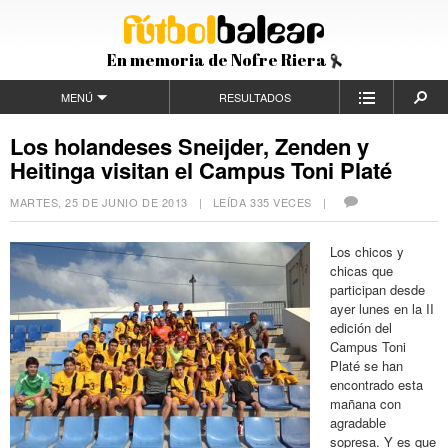
En memoria de Nofre Riera
MENÚ
RESULTADOS
Los holandeses Sneijder, Zenden y
Heitinga visitan el Campus Toni Platé
MARTES, 25 DE JUNIO DE 2013
| LEÍDA 335 VECES |
Los chicos y
chicas que
participan desde
ayer lunes en la II
edición del
Campus Toni
Platé se han
encontrado esta
mañana con
agradable
sopresa. Y es que