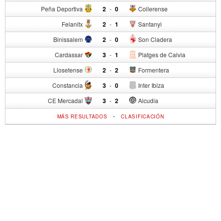
Peña Deportiva
2
-
0
Collerense
Felanitx
2
-
1
Santanyi
Binissalem
2
-
0
Son Cladera
Cardassar
3
-
1
Platges de Calvia
Llosetense
2
-
2
Formentera
Constancia
3
-
0
Inter Ibiza
CE Mercadal
3
-
2
Alcudia
-
MÁS RESULTADOS
CLASIFICACIÓN