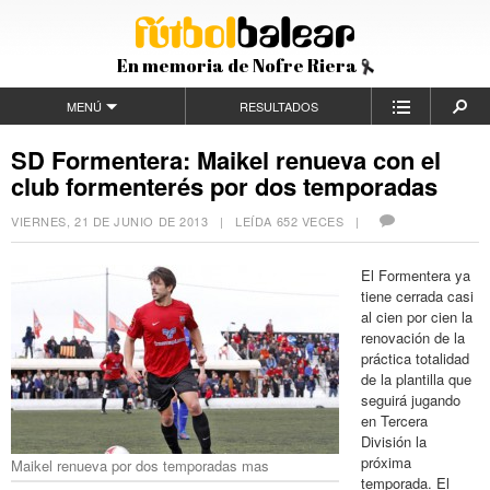
En memoria de Nofre Riera
MENÚ
RESULTADOS
SD Formentera: Maikel renueva con el
club formenterés por dos temporadas
VIERNES, 21 DE JUNIO DE 2013
| LEÍDA 652 VECES |
El Formentera ya
tiene cerrada casi
al cien por cien la
renovación de la
práctica totalidad
de la plantilla que
seguirá jugando
en Tercera
División la
próxima
Maikel renueva por dos temporadas mas
temporada. El