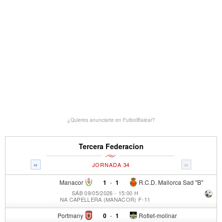
¿Quieres anunciarte en FutbolBalear?
Tercera Federacion
«
»
JORNADA 34
Manacor
1
-
1
R.C.D. Mallorca Sad "B"
SÁB 09/05/2026 - 15:00 H
NA CAPELLERA (MANACOR) F-11
Portmany
0
-
1
Rotlet-molinar