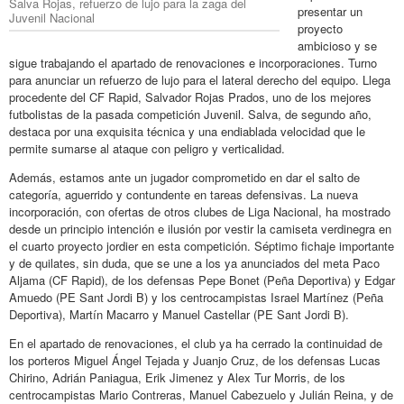
Salva Rojas, refuerzo de lujo para la zaga del
presentar un
Juvenil Nacional
proyecto
ambicioso y se
sigue trabajando el apartado de renovaciones e incorporaciones. Turno
para anunciar un refuerzo de lujo para el lateral derecho del equipo. Llega
procedente del CF Rapid, Salvador Rojas Prados, uno de los mejores
futbolistas de la pasada competición Juvenil. Salva, de segundo año,
destaca por una exquisita técnica y una endiablada velocidad que le
permite sumarse al ataque con peligro y verticalidad.
Además, estamos ante un jugador comprometido en dar el salto de
categoría, aguerrido y contundente en tareas defensivas. La nueva
incorporación, con ofertas de otros clubes de Liga Nacional, ha mostrado
desde un principio intención e ilusión por vestir la camiseta verdinegra en
el cuarto proyecto jordier en esta competición. Séptimo fichaje importante
y de quilates, sin duda, que se une a los ya anunciados del meta Paco
Aljama (CF Rapid), de los defensas Pepe Bonet (Peña Deportiva) y Edgar
Amuedo (PE Sant Jordi B) y los centrocampistas Israel Martínez (Peña
Deportiva), Martín Macarro y Manuel Castellar (PE Sant Jordi B).
En el apartado de renovaciones, el club ya ha cerrado la continuidad de
los porteros Miguel Ángel Tejada y Juanjo Cruz, de los defensas Lucas
Chirino, Adrián Paniagua, Erik Jimenez y Alex Tur Morris, de los
centrocampistas Mario Contreras, Manuel Cabezuelo y Julián Reina, y de