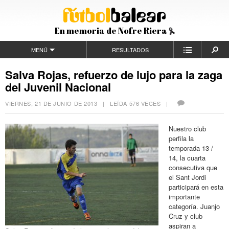
En memoria de Nofre Riera
MENÚ
RESULTADOS
Salva Rojas, refuerzo de lujo para la zaga
del Juvenil Nacional
VIERNES, 21 DE JUNIO DE 2013
| LEÍDA 576 VECES |
Nuestro club
perfila la
temporada 13 /
14, la cuarta
consecutiva que
el Sant Jordi
participará en esta
importante
categoría. Juanjo
Cruz y club
aspiran a