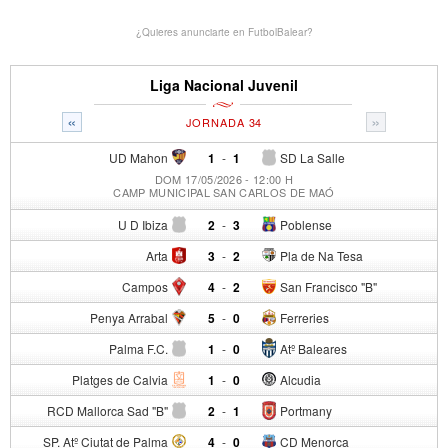
¿Quieres anunciarte en FutbolBalear?
Liga Nacional Juvenil
«
»
JORNADA 34
UD Mahon
1
-
1
SD La Salle
DOM 17/05/2026 - 12:00 H
CAMP MUNICIPAL SAN CARLOS DE MAÓ
U D Ibiza
2
-
3
Poblense
Arta
3
-
2
Pla de Na Tesa
Campos
4
-
2
San Francisco "B"
Penya Arrabal
5
-
0
Ferreries
Palma F.C.
1
-
0
Atº Baleares
Platges de Calvia
1
-
0
Alcudia
RCD Mallorca Sad "B"
2
-
1
Portmany
SP. Atº Ciutat de Palma
4
-
0
CD Menorca