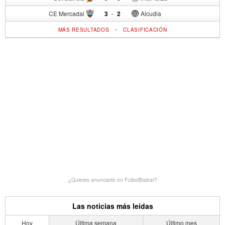
CE Mercadal
3
-
2
Alcudia
-
MÁS RESULTADOS
CLASIFICACIÓN
¿Quieres anunciarte en FutbolBalear?
Las noticias más leídas
Hoy
Última semana
Último mes