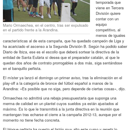
temporada que
viene en Tercera
División quiere
contar con un
equipo
Mario Ormaechea, en el centro, tras ser expulsado
en el partido frente a la Arandina.
competitivo, al
menos de iguales
características al de esta campaña, que ha quedado campeón de Liga y
ha acariciado el ascenso a la Segunda División B. Según ha podido saber
Diario de Ibiza, ese es el escollo que deberá sortear la directiva de la
entidad de Santa Eulària si desea que el preparador catalán, al que le
quedan dos años de contrato prorrogables a dos más, siga sentándose
en el banquillo peñista.
El míster ya lanzó el domingo un primer aviso, tras la eliminación en el
play-off a la categoría de bronce del fútbol español a manos de la
Arandina: «Es posible que no siga, pero depende de ciertas cosas», dijo.
Ormaechea no admitirá una rebaja presupuestaria que suponga una
merma de calidad en un plantel cuyos sueldos ya están ajustados al
máximo. Es lo que le transmitirá a la junta directiva en la reunión que
mantengan tras echarse el cierre a la campaña 2012-13, aunque por el
momento no tiene fecha concreta.
El bloque peñista ha puesto el listón muy alto este curso y repetir lo