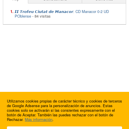
𝙄𝙄 𝙏𝙧𝙤𝙛𝙚𝙪 𝘾𝙞𝙪𝙩𝙖𝙩 𝙙𝙚 𝙈𝙖𝙣𝙖𝙘𝙤𝙧: CD Manacor 0-2 UD
POblense
- 84 visitas
Utilizamos cookies propias de carácter técnico y cookies de terceros
de Google Adsense para la personalización de anuncios. Estas
cookies solo se activarán si las consientes expresamente con el
botón de Aceptar. También las puedes rechazar con el botón de
Rechazar.
Más información
.
© 2009 - 2026 Soluciones Corporativas IP, SL.