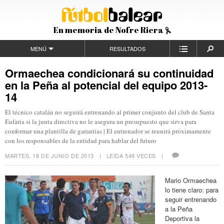
En memoria de Nofre Riera
MENÚ
RESULTADOS
Ormaechea condicionará su continuidad
en la Peña al potencial del equipo 2013-
14
El técnico catalán no seguirá entrenando al primer conjunto del club de Santa
Eulària si la junta directiva no le asegura un presupuesto que sirva para
conformar una plantilla de garantías | El entrenador se reunirá próximamente
con los responsables de la entidad para hablar del futuro
MARTES, 18 DE JUNIO DE 2013
| LEÍDA 549 VECES |
Mario Ormaechea
lo tiene claro: para
seguir entrenando
a la Peña
Deportiva la