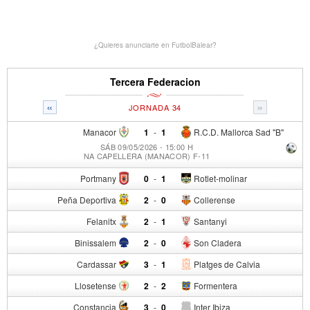
¿Quieres anunciarte en FutbolBalear?
Tercera Federacion
«
»
JORNADA 34
Manacor
1
-
1
R.C.D. Mallorca Sad "B"
SÁB 09/05/2026 - 15:00 H
NA CAPELLERA (MANACOR) F-11
Portmany
0
-
1
Rotlet-molinar
Peña Deportiva
2
-
0
Collerense
Felanitx
2
-
1
Santanyi
Binissalem
2
-
0
Son Cladera
Cardassar
3
-
1
Platges de Calvia
Llosetense
2
-
2
Formentera
Constancia
3
-
0
Inter Ibiza