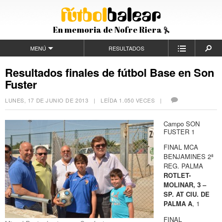
En memoria de Nofre Riera
MENÚ
RESULTADOS
Resultados finales de fútbol Base en Son
Fuster
LUNES, 17 DE JUNIO DE 2013
| LEÍDA 1.050 VECES |
Campo SON
FUSTER 1
FINAL MCA
BENJAMINES 2ª
REG. PALMA
ROTLET-
MOLINAR, 3 –
SP. AT CIU. DE
PALMA A
, 1
FINAL