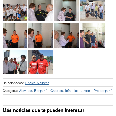
Relacionados:
Finales Mallorca
Categoría:
Alevines
,
Benjamín
,
Cadetes
,
Infantiles
,
Juvenil
,
Pre-benjamín
Más noticias que te pueden interesar