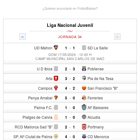
¿Quieres anunciarte en FutbolBalear?
Liga Nacional Juvenil
«
»
JORNADA 34
UD Mahon
1
-
1
SD La Salle
DOM 17/05/2026 - 12:00 H
CAMP MUNICIPAL SAN CARLOS DE MAÓ
U D Ibiza
2
-
3
Poblense
Arta
3
-
2
Pla de Na Tesa
Campos
4
-
2
San Francisco "B"
Penya Arrabal
5
-
0
Ferreries
Palma F.C.
1
-
0
Atº Baleares
Platges de Calvia
1
-
0
Alcudia
RCD Mallorca Sad "B"
2
-
1
Portmany
SP. Atº Ciutat de Palma
4
-
0
CD Menorca