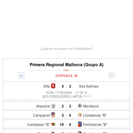
¿Quieres anunciarte en FutbolBalear?
Primera Regional Mallorca (Grupo A)
«
»
JORNADA 34
Arta
3
-
2
Ses Salines
DOM 17/05/2026 - 17:00 H
SES PESQUERES (ARTÁ) F-11
Alqueria
2
-
2
Montaura
Campanet
3
-
0
Llosetense "B"
Cardassar "B"
10
-
0
Ferriolense "B"