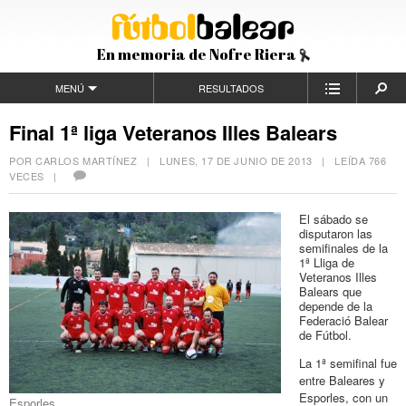
En memoria de Nofre Riera
MENÚ
RESULTADOS
Final 1ª liga Veteranos Illes Balears
POR CARLOS MARTÍNEZ |
LUNES, 17 DE JUNIO DE 2013
| LEÍDA 766
VECES |
El sábado se
disputaron las
semifinales de la
1ª Lliga de
Veteranos Illes
Balears que
depende de la
Federació Balear
de Fútbol.
La 1ª semifinal fue
entre Baleares y
Esporles, con un
Esporles