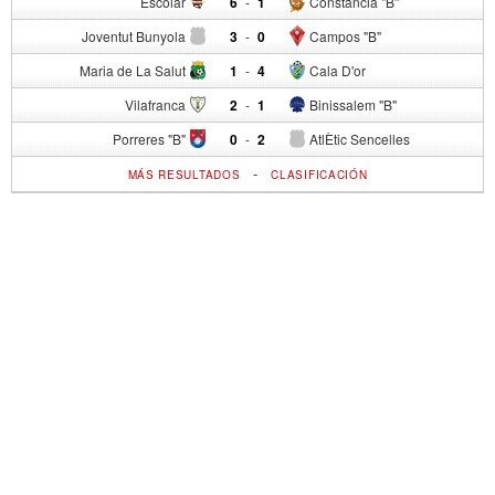
Escolar
6
-
1
Constancia "B"
Joventut Bunyola
3
-
0
Campos "B"
Maria de La Salut
1
-
4
Cala D'or
Vilafranca
2
-
1
Binissalem "B"
Porreres "B"
0
-
2
AtlÈtic Sencelles
-
MÁS RESULTADOS
CLASIFICACIÓN