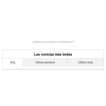
¿Quieres anunciarte en FutbolBalear?
Las noticias más leídas
Hoy
Última semana
Último mes