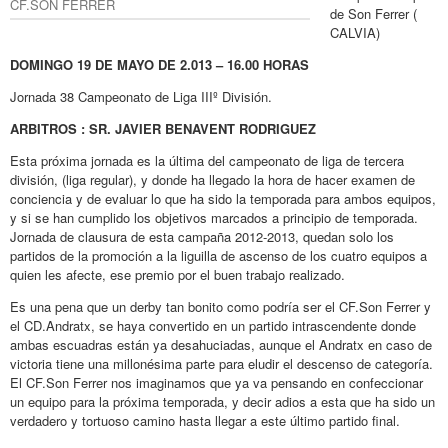
CF.SON FERRER
de Son Ferrer (
CALVIA)
DOMINGO 19 DE MAYO DE 2.013 – 16.00 HORAS
Jornada 38 Campeonato de Liga IIIº División.
ARBITROS : SR. JAVIER BENAVENT RODRIGUEZ
Esta próxima jornada es la última del campeonato de liga de tercera
división, (liga regular), y donde ha llegado la hora de hacer examen de
conciencia y de evaluar lo que ha sido la temporada para ambos equipos,
y si se han cumplido los objetivos marcados a principio de temporada.
Jornada de clausura de esta campaña 2012-2013, quedan solo los
partidos de la promoción a la liguilla de ascenso de los cuatro equipos a
quien les afecte, ese premio por el buen trabajo realizado.
Es una pena que un derby tan bonito como podría ser el CF.Son Ferrer y
el CD.Andratx, se haya convertido en un partido intrascendente donde
ambas escuadras están ya desahuciadas, aunque el Andratx en caso de
victoria tiene una millonésima parte para eludir el descenso de categoría.
El CF.Son Ferrer nos imaginamos que ya va pensando en confeccionar
un equipo para la próxima temporada, y decir adios a esta que ha sido un
verdadero y tortuoso camino hasta llegar a este último partido final.