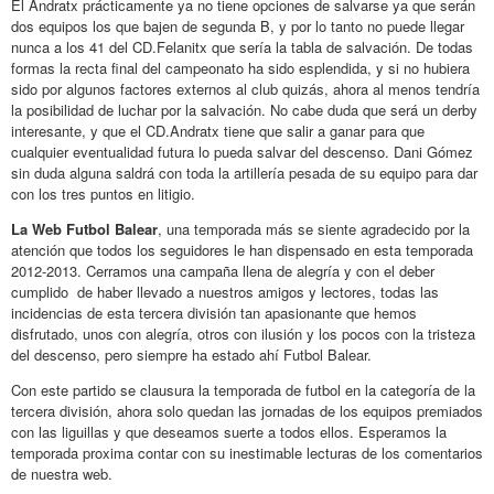
El Andratx prácticamente ya no tiene opciones de salvarse ya que serán
dos equipos los que bajen de segunda B, y por lo tanto no puede llegar
nunca a los 41 del CD.Felanitx que sería la tabla de salvación. De todas
formas la recta final del campeonato ha sido esplendida, y si no hubiera
sido por algunos factores externos al club quizás, ahora al menos tendría
la posibilidad de luchar por la salvación. No cabe duda que será un derby
interesante, y que el CD.Andratx tiene que salir a ganar para que
cualquier eventualidad futura lo pueda salvar del descenso. Dani Gómez
sin duda alguna saldrá con toda la artillería pesada de su equipo para dar
con los tres puntos en litigio.
La Web Futbol Balear
, una temporada más se siente agradecido por la
atención que todos los seguidores le han dispensado en esta temporada
2012-2013. Cerramos una campaña llena de alegría y con el deber
cumplido de haber llevado a nuestros amigos y lectores, todas las
incidencias de esta tercera división tan apasionante que hemos
disfrutado, unos con alegría, otros con ilusión y los pocos con la tristeza
del descenso, pero siempre ha estado ahí Futbol Balear.
Con este partido se clausura la temporada de futbol en la categoría de la
tercera división, ahora solo quedan las jornadas de los equipos premiados
con las liguillas y que deseamos suerte a todos ellos. Esperamos la
temporada proxima contar con su inestimable lecturas de los comentarios
de nuestra web.