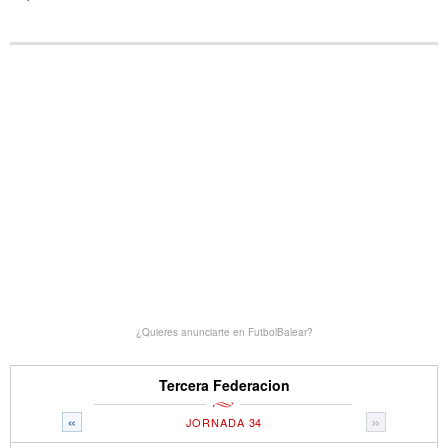
¿Quieres anunciarte en FutbolBalear?
Tercera Federacion
«
»
JORNADA 34