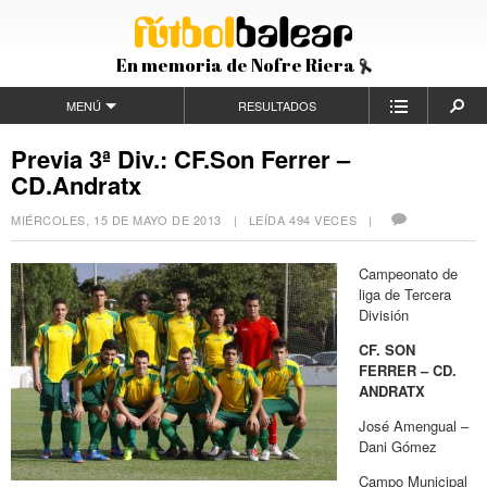
En memoria de Nofre Riera
MENÚ
RESULTADOS
Previa 3ª Div.: CF.Son Ferrer –
CD.Andratx
MIÉRCOLES, 15 DE MAYO DE 2013
| LEÍDA 494 VECES |
Campeonato de
liga de Tercera
División
CF. SON
FERRER – CD.
ANDRATX
José Amengual –
Dani Gómez
Campo Municipal