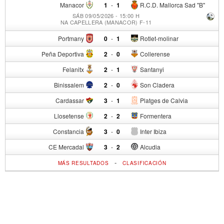
Manacor
1
-
1
R.C.D. Mallorca Sad "B"
SÁB 09/05/2026 - 15:00 H
NA CAPELLERA (MANACOR) F-11
Portmany
0
-
1
Rotlet-molinar
Peña Deportiva
2
-
0
Collerense
Felanitx
2
-
1
Santanyi
Binissalem
2
-
0
Son Cladera
Cardassar
3
-
1
Platges de Calvia
Llosetense
2
-
2
Formentera
Constancia
3
-
0
Inter Ibiza
CE Mercadal
3
-
2
Alcudia
-
MÁS RESULTADOS
CLASIFICACIÓN