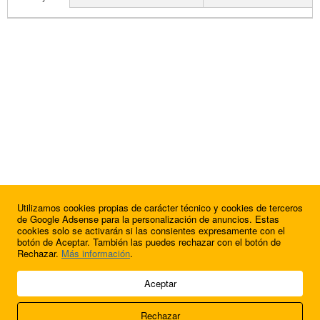
Utilizamos cookies propias de carácter técnico y cookies de terceros
de Google Adsense para la personalización de anuncios. Estas
cookies solo se activarán si las consientes expresamente con el
botón de Aceptar. También las puedes rechazar con el botón de
Rechazar.
Más información
.
© 2009 - 2026 Soluciones Corporativas IP, SL.
Aceptar
Todos los derechos reservados.
Rechazar
Aviso legal
Cookies
Acerca de nosotros
Contacto
Anúnciate en