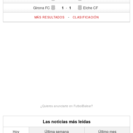
Girona FC
1
-
1
Elche CF
-
MÁS RESULTADOS
CLASIFICACIÓN
¿Quieres anunciarte en FutbolBalear?
Las noticias más leídas
Hoy
Última semana
Último mes