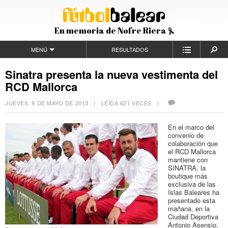
En memoria de Nofre Riera
MENÚ
RESULTADOS
Sinatra presenta la nueva vestimenta del
RCD Mallorca
JUEVES, 9 DE MAYO DE 2013
| LEÍDA 621 VECES |
En el marco del
convenio de
colaboración que
el RCD Mallorca
mantiene con
SINATRA, la
boutique más
exclusiva de las
Islas Baleares ha
presentado esta
mañana, en la
Ciudad Deportiva
Antonio Asensio,