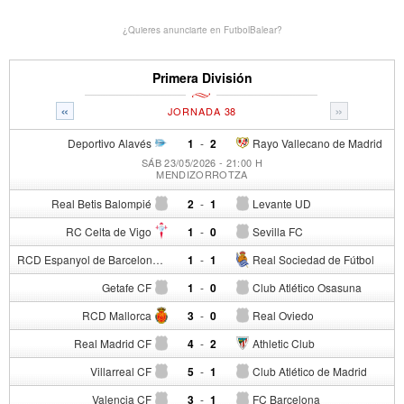
¿Quieres anunciarte en FutbolBalear?
Primera División
«
»
JORNADA 38
Deportivo Alavés
1
-
2
Rayo Vallecano de Madrid
SÁB 23/05/2026 - 21:00 H
MENDIZORROTZA
Real Betis Balompié
2
-
1
Levante UD
RC Celta de Vigo
1
-
0
Sevilla FC
RCD Espanyol de Barcelona
1
-
1
Real Sociedad de Fútbol
Getafe CF
1
-
0
Club Atlético Osasuna
RCD Mallorca
3
-
0
Real Oviedo
Real Madrid CF
4
-
2
Athletic Club
Villarreal CF
5
-
1
Club Atlético de Madrid
Valencia CF
3
-
1
FC Barcelona