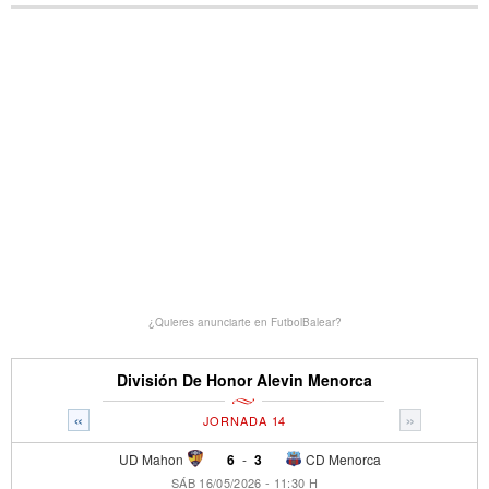
¿Quieres anunciarte en FutbolBalear?
División De Honor Alevin Menorca
«
»
JORNADA 14
UD Mahon
6
-
3
CD Menorca
SÁB 16/05/2026 - 11:30 H