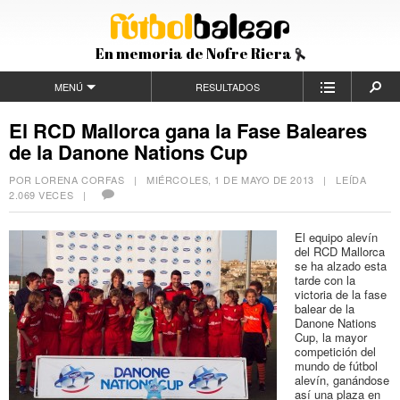
En memoria de Nofre Riera
MENÚ
RESULTADOS
El RCD Mallorca gana la Fase Baleares
de la Danone Nations Cup
POR LORENA CORFAS |
MIÉRCOLES, 1 DE MAYO DE 2013
| LEÍDA
2.069 VECES |
El equipo alevín
del RCD Mallorca
se ha alzado esta
tarde con la
victoria de la fase
balear de la
Danone Nations
Cup, la mayor
competición del
mundo de fútbol
alevín, ganándose
así una plaza en