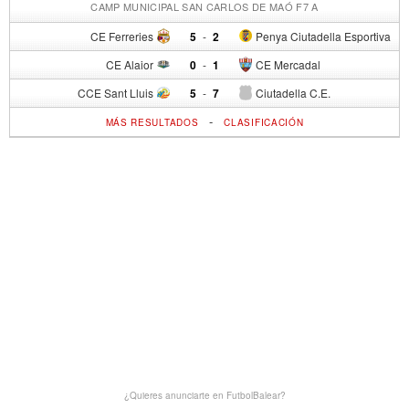
CAMP MUNICIPAL SAN CARLOS DE MAÓ F7 A
CE Ferreries
5
-
2
Penya Ciutadella Esportiva
CE Alaior
0
-
1
CE Mercadal
CCE Sant Lluis
5
-
7
Ciutadella C.E.
-
MÁS RESULTADOS
CLASIFICACIÓN
¿Quieres anunciarte en FutbolBalear?