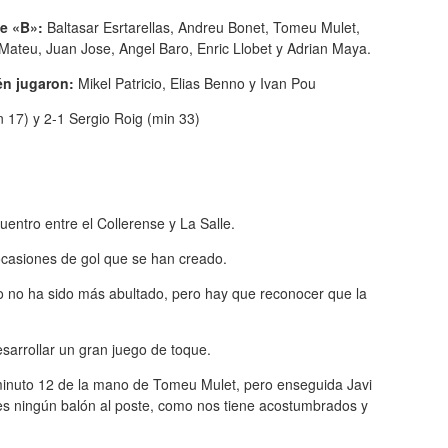
le «B»:
Baltasar Esrtarellas, Andreu Bonet, Tomeu Mulet,
Mateu, Juan Jose, Angel Baro, Enric Llobet y Adrian Maya.
én jugaron:
Mikel Patricio, Elias Benno y Ivan Pou
 17) y 2-1 Sergio Roig (min 33)
entro entre el Collerense y La Salle.
 ocasiones de gol que se han creado.
ado no ha sido más abultado, pero hay que reconocer que la
arrollar un gran juego de toque.
l minuto 12 de la mano de Tomeu Mulet, pero enseguida Javi
es ningún balón al poste, como nos tiene acostumbrados y