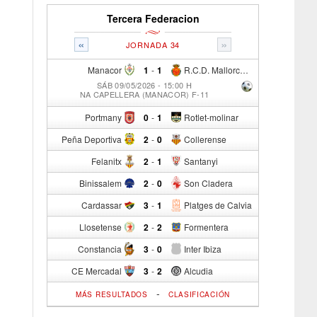
Tercera Federacion
«
»
JORNADA 34
Manacor
1
-
1
R.C.D. Mallorca Sad "B"
SÁB 09/05/2026 - 15:00 H
NA CAPELLERA (MANACOR) F-11
Portmany
0
-
1
Rotlet-molinar
Peña Deportiva
2
-
0
Collerense
Felanitx
2
-
1
Santanyi
Binissalem
2
-
0
Son Cladera
Cardassar
3
-
1
Platges de Calvia
Llosetense
2
-
2
Formentera
Constancia
3
-
0
Inter Ibiza
CE Mercadal
3
-
2
Alcudia
-
MÁS RESULTADOS
CLASIFICACIÓN