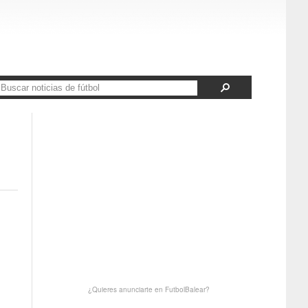
¿Quieres anunciarte en FutbolBalear?