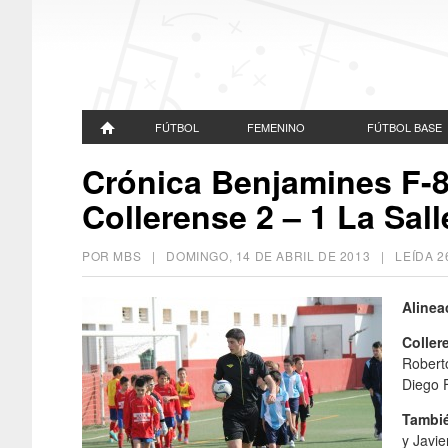
FÚTBOL
FEMENINO
FÚTBOL BASE
Crónica Benjamines F-8 
Collerense 2 – 1 La Sal
POR MBS |
DOMINGO, 14 DE ABRIL DE 2013
| LEÍDA 
Alinea
Coller
Roberto
Diego F
Tambi
y Javie