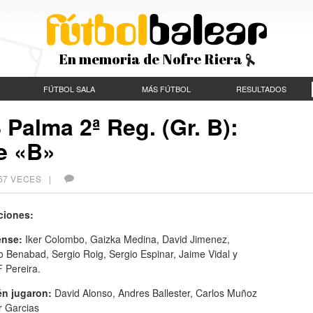
En memoria de Nofre Riera
FÚTBOL SALA
MÁS FÚTBOL
RESULTADOS
Palma 2ª Reg. (Gr. B):
le «B»
267 VECES |
ciones:
ense:
Iker Colombo, Gaizka Medina, David Jimenez,
 Benabad, Sergio Roig, Sergio Espinar, Jaime Vidal y
 Pereira.
én jugaron:
David Alonso, Andres Ballester, Carlos Muñoz
r Garcias