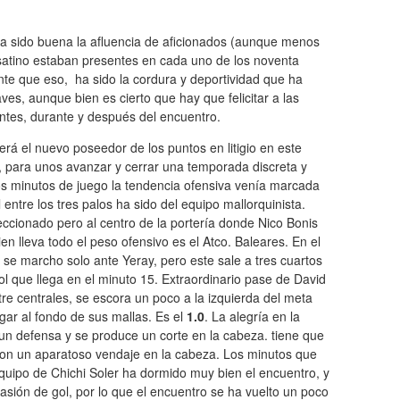
 sido buena la afluencia de aficionados (aunque menos
desatino estaban presentes en cada uno de los noventa
e que eso, ha sido la cordura y deportividad que ha
aves, aunque bien es cierto que hay que felicitar a las
antes, durante y después del encuentro.
rá el nuevo poseedor de los puntos en litigio en este
, para unos avanzar y cerrar una temporada discreta y
os minutos de juego la tendencia ofensiva venía marcada
 entre los tres palos ha sido del equipo mallorquinista.
ccionado pero al centro de la portería donde Nico Bonis
n lleva todo el peso ofensivo es el Atco. Baleares. En el
se marcho solo ante Yeray, pero este sale a tres cuartos
l que llega en el minuto 15. Extraordinario pase de David
e centrales, se escora un poco a la izquierda del meta
gar al fondo de sus mallas. Es el
1.0
. La alegría en la
un defensa y se produce un corte en la cabeza. tiene que
 con un aparatoso vendaje en la cabeza. Los minutos que
l equipo de Chichi Soler ha dormido muy bien el encuentro, y
asión de gol, por lo que el encuentro se ha vuelto un poco