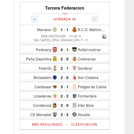
Tercera Federacion
«
»
JORNADA 34
Manacor
1
-
1
R.C.D. Mallorca Sad "B"
SÁB 09/05/2026 - 15:00 H
NA CAPELLERA (MANACOR) F-11
Portmany
0
-
1
Rotlet-molinar
Peña Deportiva
2
-
0
Collerense
Felanitx
2
-
1
Santanyi
Binissalem
2
-
0
Son Cladera
Cardassar
3
-
1
Platges de Calvia
Llosetense
2
-
2
Formentera
Constancia
3
-
0
Inter Ibiza
CE Mercadal
3
-
2
Alcudia
-
MÁS RESULTADOS
CLASIFICACIÓN