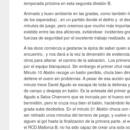
temporada próxima en esta segunda división B.
Animado y buen ambiente en las gradas, como también ha
de los esperados) , en un partido donde el delirio y el 
minutos de juego, pero creemos que mucho más important
existido entre las dos aficiones, evitándose incidentes gr
fuerzas de seguridad por el excelente trabajo realizado, 
A las doce comienza a gestarse la épica de saber quien se
encuentro, y nos dará a la vez la dimensión de evidencia
otros para allanar el camino de la salvación, Los primer
por el equipo blanquiazul. Sin embargo el primer chut real
Minuto 10 Abdón recoge un balón perdido, chuta bien dire
detiene el cuero sin problemas. A pesar de esa acción quie
minuto trece David Agudo se escapa de toda la defensa y 
de campo y despeja en balón. Es la antesala del primer go
Agudo a Salva Chamorro que se incrusta por el hueco entr
bermellón, pero le cruza muy bien el balón, haciéndolo lle
grada sube decibelios. En el minuto 21 Abdón choca con 
ser retirado unos minutos del terreno de juego, y vuelve
siguen al gol hasta la finalizacion de la primera parte, e
el RCD.Mallorca B, no ha sido capaz de crear una sola oc