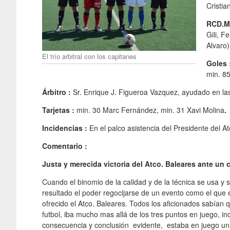
Cristi
RCD.Ma
Gili, F
Alvaro
El trío arbitral con los capitanes
Goles 
min. 85
Árbitro :
Sr. Enrique J. Figueroa Vazquez, ayudado en las
Tarjetas :
min. 30 Marc Fernández, min. 31 Xavi Molina
.
Incidencias :
En el palco asistencia del Presidente del 
Comentario :
Justa y merecida victoria del Atco. Baleares ante un
Cuando el binomio de la calidad y de la técnica se usa y
resultado el poder regocijarse de un evento como el que
ofrecido el Atco. Baleares. Todos los aficionados sabían
futbol, iba mucho mas allá de los tres puntos en juego, i
consecuencia y conclusión evidente, estaba en juego una 