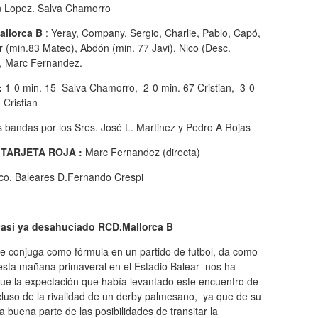
an Lopez. Salva Chamorro
llorca B
: Yeray, Company, Sergio, Charlie, Pablo, Capó,
er (min.83 Mateo), Abdón (min. 77 Javi), Nico (Desc.
), Marc Fernandez.
:
1-0 min. 15 Salva Chamorro, 2-0 min. 67 Cristian, 3-0
 Cristian
 bandas por los Sres. José L. Martinez y Pedro A Rojas
 TARJETA ROJA :
Marc Fernandez (directa)
Atco. Baleares D.Fernando Crespi
 casi ya desahuciado RCD.Mallorca B
 se conjuga como fórmula en un partido de futbol, da como
 esta mañana primaveral en el Estadio Balear nos ha
 que la expectación que había levantado este encuentro de
ncluso de la rivalidad de un derby palmesano, ya que de su
buena parte de las posibilidades de transitar la