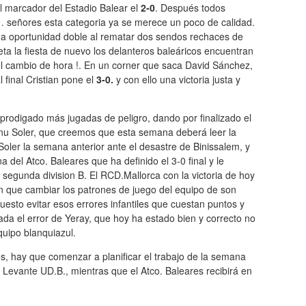
l marcador del Estadio Balear el
2-0
. Después todos
… señores esta categoria ya se merece un poco de calidad.
na oportunidad doble al rematar dos sendos rechaces de
eta la fiesta de nuevo los delanteros baleáricos encuentran
 el cambio de hora !. En un corner que saca David Sánchez,
 final Cristian pone el
3-0.
y con ello una victoria justa y
prodigado más jugadas de peligro, dando por finalizado el
anu Soler, que creemos que esta semana deberá leer la
Soler la semana anterior ante el desastre de Binissalem, y
el Atco. Baleares que ha definido el 3-0 final y le
segunda division B. El RCD.Mallorca con la victoria de hoy
 que cambiar los patrones de juego del equipo de son
uesto evitar esos errores infantiles que cuestan puntos y
da el error de Yeray, que hoy ha estado bien y correcto no
uipo blanquiazul.
s, hay que comenzar a planificar el trabajo de la semana
 Levante UD.B., mientras que el Atco. Baleares recibirá en