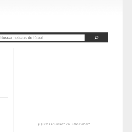
¿Quieres anunciarte en FutbolBalear?