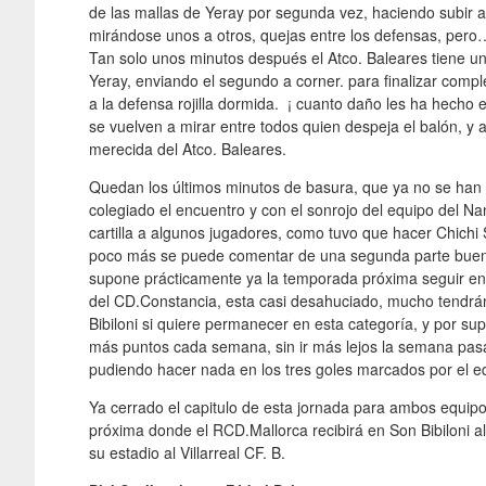
de las mallas de Yeray por segunda vez, haciendo subir a
mirándose unos a otros, quejas entre los defensas, pero
Tan solo unos minutos después el Atco. Baleares tiene u
Yeray, enviando el segundo a corner. para finalizar compl
a la defensa rojilla dormida. ¡ cuanto daño les ha hecho
se vuelven a mirar entre todos quien despeja el balón, y al
merecida del Atco. Baleares.
Quedan los últimos minutos de basura, que ya no se han 
colegiado el encuentro y con el sonrojo del equipo del N
cartilla a algunos jugadores, como tuvo que hacer Chichi 
poco más se puede comentar de una segunda parte buena d
supone prácticamente ya la temporada próxima seguir en 
del CD.Constancia, esta casi desahuciado, mucho tendrán
Bibiloni si quiere permanecer en esta categoría, y por sup
más puntos cada semana, sin ir más lejos la semana pasa
pudiendo hacer nada en los tres goles marcados por el eq
Ya cerrado el capitulo de esta jornada para ambos equipo
próxima donde el RCD.Mallorca recibirá en Son Bibiloni al
su estadio al Villarreal CF. B.