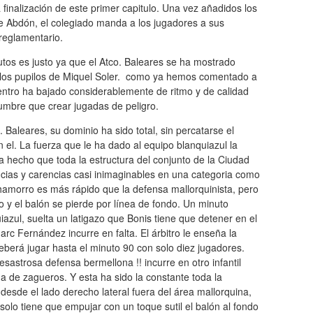
finalización de este primer capitulo. Una vez añadidos los
de Abdón, el colegiado manda a los jugadores a sus
reglamentario.
nutos es justo ya que el Atco. Baleares se ha mostrado
los pupilos de Miquel Soler. como ya hemos comentado a
uentro ha bajado considerablemente de ritmo y de calidad
dumbre que crear jugadas de peligro.
Baleares, su dominio ha sido total, sin percatarse el
el. La fuerza que le ha dado al equipo blanquiazul la
 hecho que toda la estructura del conjunto de la Ciudad
ias y carencias casi inimaginables en una categoria como
chamorro es más rápido que la defensa mallorquinista, pero
 y el balón se pierde por línea de fondo. Un minuto
azul, suelta un latigazo que Bonis tiene que detener en el
rc Fernández incurre en falta. El árbitro le enseña la
 deberá jugar hasta el minuto 90 con solo diez jugadores.
sastrosa defensa bermellona !! incurre en otro infantil
a de zagueros. Y esta ha sido la constante toda la
desde el lado derecho lateral fuera del área mallorquina,
 solo tiene que empujar con un toque sutil el balón al fondo