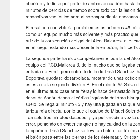
aburrido y tedioso por parte de ambas escuadras hasta la 
minutos de perdidas de tiempo sobre todo con la lesión 
respectivos vestíbulos para el correspondiente descanso 
El resultado con victoria parcial en estos primeros 45 mi
como un equipo mucho más solvente y más practico que 
raíz de la consecución del gol del Atco. Baleares, el enc
en el juego, estando más presente la emoción, la incerti
La segunda parte ha sido completamente toda la del Atco. 
equipo del RCD.Mallorca B, de lo mucho que se jugaba en 
entrada de Femi, pero sobre todo la de David Sánchez, ha
Deportiva quedase desarbolada, mostrando unas deficienc
es esta de la segunda division B. En el minuto 55 Salva 
en el último auto pase ante Yeray lo hace demasiado largo
después Abdón desde el vértice izquierdo del área blanqui
suelo. Se llega al minuto 65 y hay una jugada en la que Ma
tarjeta roja directa, por lo que el equipo de Miquel Soler
Tan solo tres minutos después ¡¡ ya por enésima vez la de
error, poniendo en evidencia que no hay calidad en la zon
temporada. David Sanchez se lleva un balón, centra raso 
el balón pasa entre las piernas de los defensas y Cristian