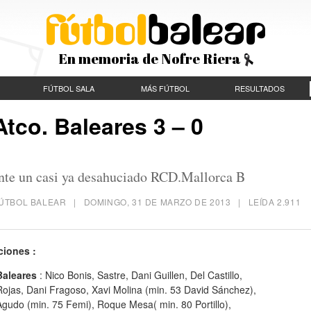
En memoria de Nofre Riera
FÚTBOL SALA
MÁS FÚTBOL
RESULTADOS
Atco. Baleares 3 – 0
 ante un casi ya desahuciado RCD.Mallorca B
 FÚTBOL BALEAR |
DOMINGO, 31 DE MARZO DE 2013
| LEÍDA 2.911
ciones :
Baleares
: Nico Bonis, Sastre, Dani Guillen, Del Castillo,
Rojas, Dani Fragoso, Xavi Molina (min. 53 David Sánchez),
gudo (min. 75 Femi), Roque Mesa( min. 80 Portillo),