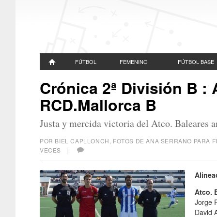
FÚTBOL
FEMENINO
FÚTBOL BASE
Crónica 2ª División B : 
RCD.Mallorca B
Justa y mercida victoria del Atco. Baleares
POR BIEL CAPLLONCH, FOTOS DE ANA SERRANO PARA
VECES |
Alinea
Atco. 
Jorge 
David A