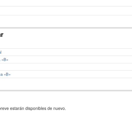
ar
l
a «B»
ca «B»
reve estarán disponibles de nuevo.