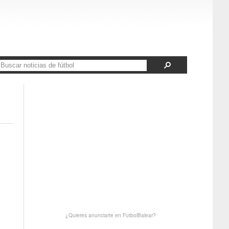
¿Quieres anunciarte en FutbolBalear?