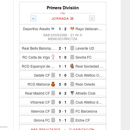
Primera División
«
»
JORNADA 38
Deportivo Alavés
1
-
2
Rayo Vallecano de Madrid
SÁB 23/05/2026 - 21:00 H
MENDIZORROTZA
Real Betis Balompié
2
-
1
Levante UD
RC Celta de Vigo
1
-
0
Sevilla FC
RCD Espanyol de Barcelona
1
-
1
Real Sociedad de Fútbol
Getafe CF
1
-
0
Club Atlético Osasuna
RCD Mallorca
3
-
0
Real Oviedo
Real Madrid CF
4
-
2
Athletic Club
Villarreal CF
5
-
1
Club Atlético de Madrid
Valencia CF
3
-
1
FC Barcelona
Girona FC
1
-
1
Elche CF
-
MÁS RESULTADOS
CLASIFICACIÓN