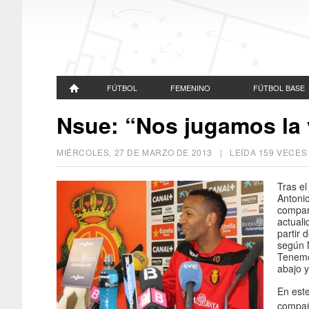
FÚTBOL
FEMENINO
FÚTBOL BASE
Nsue: “Nos jugamos la 
MIÉRCOLES, 27 DE MARZO DE 2013
| LEÍDA 159 VECE
Tras el
Antoni
compar
actuali
partir 
según 
Tenemo
abajo 
En este
compañ