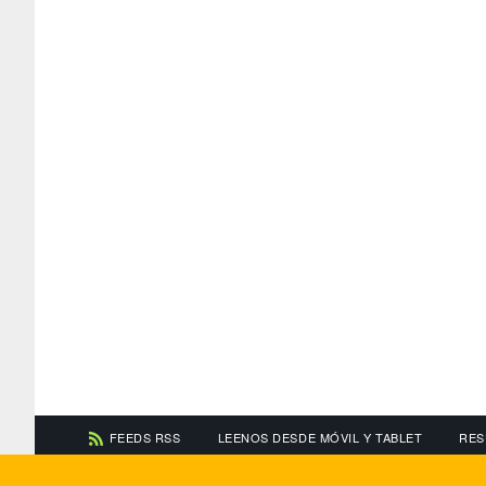
FEEDS RSS
LEENOS DESDE MÓVIL Y TABLET
RES