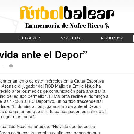
En memoria de Nofre Riera
FÚTBOL SALA
MÁS FÚTBOL
RESULTADOS
vida ante el Depor”
S |
 entrenamiento de este miércoles en la Ciutat Esportiva
o Asensio el jugador del RCD Mallorca Emilio Nsue ha
ecido ante los medios de comunicación para analizar la
dad del equipo bermellón. El Mallorca recibe el domingo a
de las 17:00h al RC Deportivo, un partido trascendental
Nsue: “El domingo nos jugamos la vida ante el Depor.
s que ganar, porque si lo hacemos podemos salir de allí
y coger más moral”.
 sentido Nsue ha añadido: “He visto que todos los
eros están con la moral muy alta, con ganas de que