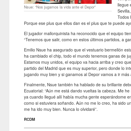
llegue 
Nsue: “Nos jugamos la vida ante el Depor”
Sevilla
Todos 
Porque ese plus que ellos dan es el plus que te puede ayu
El jugador mallorquinista ha reconocido que el equipo tie
“Tenemos que salir, como en estos últimos partidos, a ga
Emilio Nsue ha asegurado que el vestuario bermellón es
ha cambiado el chip, todo el mundo tenemos ganas de jug
Estamos muy unidos, el equipo va hacia arriba y creo qu
partido del Madrid que es muy superior, pero donde lo in
jugando muy bien y si ganamos al Depor vamos a ir más a
Finalmente, Nsue también ha hablado de su brillante deb
Ecuatorial: “Aún me está dando vueltas la cabeza. Me he 
ya cuando llegué allí había mucha gente esperándome en 
como si estuviera soñando. Aún no me lo creo, ha sido un
me ha ido muy bien. Nunca lo olvidaré”.
RCDM