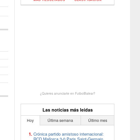
¿Quieres anunciarte en FutbolBalear?
Las noticias más leídas
Hoy
Última semana
Último mes
Crónica partido amistoso internacional:
RCD Mallorca 3-0 Paris Saint-Germain