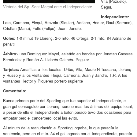
Vila (Pozuelo),
Victoria del Sp. Sant Marçal ante el Independiente
Segui.
Independiente:
Lara, Carmona, Flequi, Arazola (Siquier), Adriano, Hector, Raul (Serrano),
Cristian (Manu), Felix (Felipe), Juan, Jandro.
Goles:
1-0 minut 19 Llorenç, 2-0 mto. 46 Ortega, 2-1 mto. 84 Adriano de
penalti
Árbitro:
Juan Dominguez Mayol, asistido en bandas por Jonatan Caceres
Fernández y Ramón A. Llabrés Galmés. Regular
Tarjetas:
Amarillas a los locales, Uribe, Vila, Mauro N Toscano, Llorenç
y Russo y a los visitantes Flequi, Carmona, Juan y Jandro, T.R. A los
visitantes Hector y Piqueres portero suplente
Comentario:
Buena primera parte del Sporting que fue superior al Independiente, el
gran gol conseguido por Llorenç, sereno mas los ánimos del equipo local,
a pesar de ello el Independiente a balón parado tuvo dos ocasiones para
empatar pero el cancerbero local las evito.
Al minuto de la reanudación el Sporting lograba, lo que parecía la
sentencia, pero en el mto. 84 el gol logrado por el Independiente, parecía