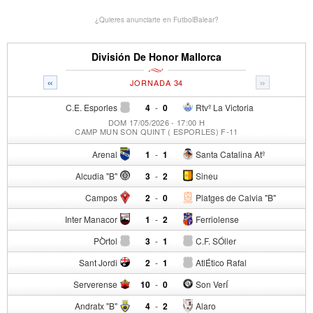
¿Quieres anunciarte en FutbolBalear?
División De Honor Mallorca
«
»
JORNADA 34
C.E. Esporles
4
-
0
Rtvº La Victoria
DOM 17/05/2026 - 17:00 H
CAMP MUN SON QUINT ( ESPORLES) F-11
Arenal
1
-
1
Santa Catalina Atº
Alcudia "B"
3
-
2
Sineu
Campos
2
-
0
Platges de Calvia "B"
Inter Manacor
1
-
2
Ferriolense
PÒrtol
3
-
1
C.F. SÓller
Sant Jordi
2
-
1
AtlÉtico Rafal
Serverense
10
-
0
Son VerÍ
Andratx "B"
4
-
2
Alaro