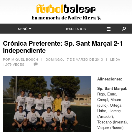
En memoria de Nofre Riera
MENÚ
RESULTADOS
Crónica Preferente: Sp. Sant Marçal 2-1
Independiente
POR MIQUEL BOSCH |
DOMINGO, 17 DE MARZO DE 2013
| LEÍDA
1.079 VECES |
Alineaciones:
Sp. Sant Marçal:
Rigo, Enric,
Crespi, Mauro
(Julio), Ortega,
Uribe, Llorenç
(Amador),
Toscano (Iniesta),
Vaquer (Russo),