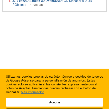
𝙄𝙄 𝙏𝙧𝙤𝙛𝙚𝙪 𝘾𝙞𝙪𝙩𝙖𝙩 𝙙𝙚 𝙈𝙖𝙣𝙖𝙘𝙤𝙧: CD Manacor 0-2 UD
POblense
- 71 visitas
Utilizamos cookies propias de carácter técnico y cookies de terceros
de Google Adsense para la personalización de anuncios. Estas
cookies solo se activarán si las consientes expresamente con el
botón de Aceptar. También las puedes rechazar con el botón de
Rechazar.
Más información
.
© 2009 - 2026 Soluciones Corporativas IP, SL.
Aceptar
Todos los derechos reservados.