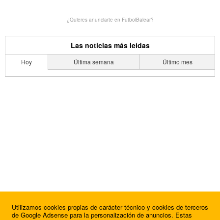
¿Quieres anunciarte en FutbolBalear?
Las noticias más leídas
Hoy
Última semana
Último mes
Utilizamos cookies propias de carácter técnico y cookies de terceros
de Google Adsense para la personalización de anuncios. Estas