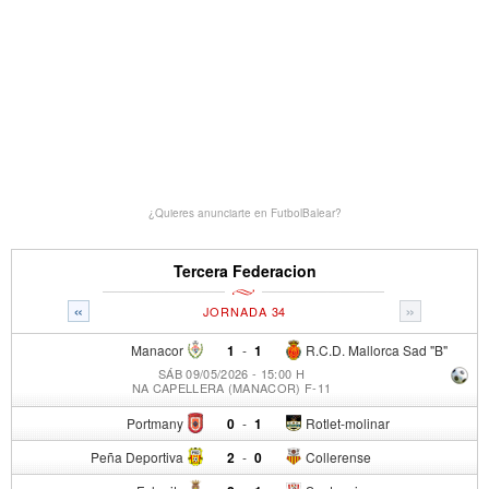
¿Quieres anunciarte en FutbolBalear?
Tercera Federacion
«
»
JORNADA 34
Manacor
1
-
1
R.C.D. Mallorca Sad "B"
SÁB 09/05/2026 - 15:00 H
NA CAPELLERA (MANACOR) F-11
Portmany
0
-
1
Rotlet-molinar
Peña Deportiva
2
-
0
Collerense