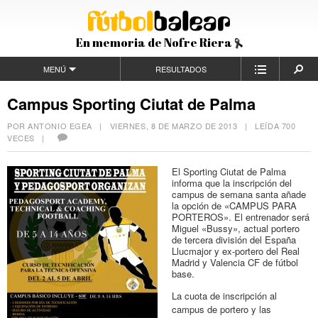
En memoria de Nofre Riera
MENÚ
RESULTADOS
Campus Sporting Ciutat de Palma
POR ANTONIO EGEA |
VIERNES, 8 DE MARZO DE 2013
| LEÍDA 700
VECES |
El Sporting Ciutat de Palma
informa que la inscripción del
campus de semana santa añade
la opción de «CAMPUS PARA
PORTEROS». El entrenador será
Miguel «Bussy», actual portero
de tercera división del España
Llucmajor y ex-portero del Real
Madrid y Valencia CF de fútbol
base.
La cuota de inscripción al
campus de portero y las