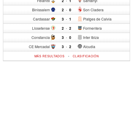
Felanitx
2
-
1
Santanyi
Binissalem
2
-
0
Son Cladera
Cardassar
3
-
1
Platges de Calvia
Llosetense
2
-
2
Formentera
Constancia
3
-
0
Inter Ibiza
CE Mercadal
3
-
2
Alcudia
-
MÁS RESULTADOS
CLASIFICACIÓN