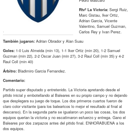
Pedro Mascaro
Rtvº La Victoria:
Sergi Ruiz,
Marc Gistau, Iker Ortiz,
Adrian Garcia, Vicente
Valentino, Samuel Guzman,
.
Carlos Rey y Ivan Perez.
También jugaron:
Adrian Obrador y Alan Suau
Goles:
1-0 Luis Almeida (min 13), 1-1 Iker Ortiz (min 20), 1-2 Samuel
Guzman (min 22), 2-2 Oscar Juan (min 27), 3-2 Raul Coll (min 35) y 4-2
Raul Coll (min 40)
Árbitro:
Bladimiro Garcia Fernandez.
Comentario:
Partido super disputado y entretenido. La Victoria apretando desde el
pitido inicial y embotellando al Baleares en su propio campo y no dejando
que desplegara su juego de toque. Los dos primeros cuartos fueron de
claro color visitante (para los balearicos lo mejor el resultado al final al
descanso). En la segunda parte se igualaron un poco las cosas, los dos
equipos querian la victoria y no escatimaron esfuerzo y entrega. Gano el
Baleares por dos zarpazos antes del pitido final. ENHORABUENA a los
dos equipos.