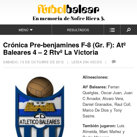
En memoria de Nofre Riera
MENÚ
RESULTADOS
Crónica Pre-benjamines F-8 (Gr. F): Atº
Baleares 4 – 2 Rtvº La Victoria
SÁBADO, 13 DE OCTUBRE DE 2012
| LEÍDA 294 VECES |
Alineaciones:
Atº Baleares:
Ferran
Quetglas, Oscar Juan, Juan
C Amador, Alvaro Vera,
Daniel Granados, Raul Coll,
Marco De Dios y Tony
Sastre.
También jugaron:
Luis
Almeida, Marc Mañez y