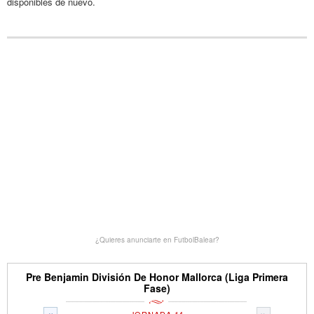
disponibles de nuevo.
¿Quieres anunciarte en FutbolBalear?
Pre Benjamin División De Honor Mallorca (Liga Primera
Fase)
«
»
JORNADA 14