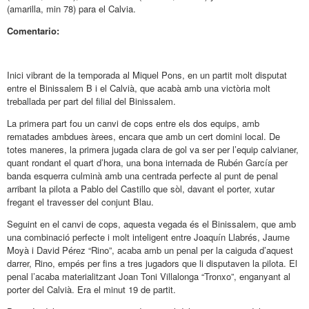
(amarilla, min 78) para el Calvia.
Comentario:
Inici vibrant de la temporada al Miquel Pons, en un partit molt disputat
entre el Binissalem B i el Calvià, que acabà amb una victòria molt
treballada per part del filial del Binissalem.
La primera part fou un canvi de cops entre els dos equips, amb
rematades ambdues àrees, encara que amb un cert domini local. De
totes maneres, la primera jugada clara de gol va ser per l’equip calvianer,
quant rondant el quart d’hora, una bona internada de Rubén García per
banda esquerra culminà amb una centrada perfecte al punt de penal
arribant la pilota a Pablo del Castillo que sòl, davant el porter, xutar
fregant el travesser del conjunt Blau.
Seguint en el canvi de cops, aquesta vegada és el Binissalem, que amb
una combinació perfecte i molt inteligent entre Joaquín Llabrés, Jaume
Moyà i David Pérez “Rino”, acaba amb un penal per la caiguda d’aquest
darrer, Rino, empés per fins a tres jugadors que li disputaven la pilota. El
penal l’acaba materialitzant Joan Toni Villalonga “Tronxo”, enganyant al
porter del Calvià. Era el minut 19 de partit.