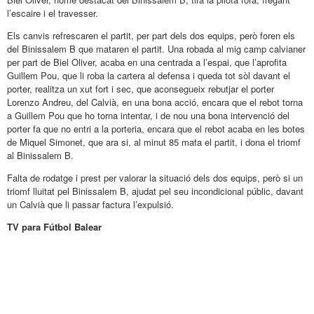
l’escaire i el travesser.
Els canvis refrescaren el partit, per part dels dos equips, però foren els
del Binissalem B que mataren el partit. Una robada al mig camp calvianer
per part de Biel Oliver, acaba en una centrada a l’espai, que l’aprofita
Guillem Pou, que li roba la cartera al defensa i queda tot sòl davant el
porter, realitza un xut fort i sec, que aconsegueix rebutjar el porter
Lorenzo Andreu, del Calvià, en una bona acció, encara que el rebot torna
a Guillem Pou que ho torna intentar, i de nou una bona intervenció del
porter fa que no entri a la porteria, encara que el rebot acaba en les botes
de Miquel Simonet, que ara si, al minut 85 mata el partit, i dona el triomf
al Binissalem B.
Falta de rodatge i prest per valorar la situació dels dos equips, però si un
triomf lluitat pel Binissalem B, ajudat pel seu incondicional públic, davant
un Calvià que li passar factura l’expulsió.
TV para Fútbol Balear