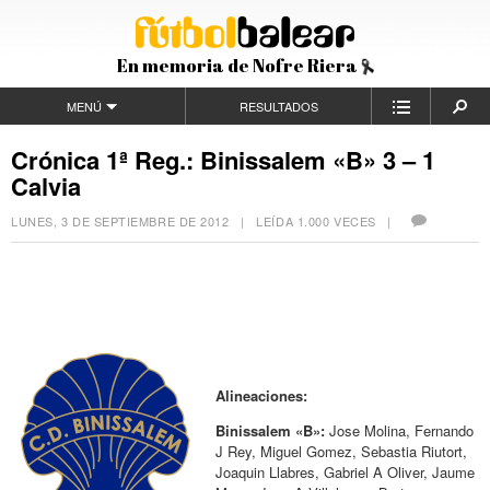
En memoria de Nofre Riera
MENÚ
RESULTADOS
Crónica 1ª Reg.: Binissalem «B» 3 – 1
Calvia
LUNES, 3 DE SEPTIEMBRE DE 2012
| LEÍDA 1.000 VECES |
Alineaciones:
Binissalem «B»:
Jose Molina, Fernando
J Rey, Miguel Gomez, Sebastia Riutort,
Joaquin Llabres, Gabriel A Oliver, Jaume