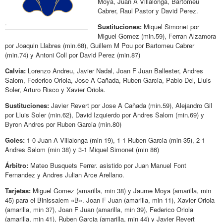
Moya, Juan A Villalonga, Bartomeu
Cabrer, Raul Pastor y David Perez.
.
Sustituciones:
Miquel Simonet por
Miguel Gomez (min.59), Ferran Alzamora
por Joaquin Llabres (min.68), Guillem M Pou por Bartomeu Cabrer
(min.74) y Antoni Coll por David Perez (min.87)
Calvia:
Lorenzo Andreu, Javier Nadal, Joan F Juan Ballester, Andres
Salom, Federico Oriola, Jose A Cañada, Ruben Garcia, Pablo Del, Lluis
Soler, Arturo Risco y Xavier Oriola.
Sustituciones:
Javier Revert por Jose A Cañada (min.59), Alejandro Gil
por Lluis Soler (min.62), David Izquierdo por Andres Salom (min.69) y
Byron Andres por Ruben Garcia (min.80)
Goles:
1-0 Juan A Villalonga (min 19), 1-1 Ruben Garcia (min 35), 2-1
Andres Salom (min 38) y 3-1 Miquel Simonet (min 86)
Árbitro:
Mateo Busquets Ferrer. asistido por Juan Manuel Font
Fernandez y Andres Julian Arce Arellano.
Tarjetas:
Miguel Gomez (amarilla, min 38) y Jaume Moya (amarilla, min
45) para el Binissalem «B». Joan F Juan (amarilla, min 11), Xavier Oriola
(amarilla, min 37), Joan F Juan (amarilla, min 39), Federico Oriola
(amarilla, min 41), Ruben Garcia (amarilla, min 44) y Javier Revert