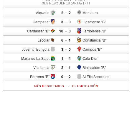
SES PESQUERES (ARTÁ) F-11
Alqueria
2
-
2
Montaura
Campanet
3
-
0
Llosetense "B"
Cardassar "B"
10
-
0
Ferriolense "B"
Escolar
6
-
1
Constancia "B"
Joventut Bunyola
3
-
0
Campos "B"
Maria de La Salut
1
-
4
Cala D'or
Vilafranca
2
-
1
Binissalem "B"
Porreres "B"
0
-
2
AtlÈtic Sencelles
-
MÁS RESULTADOS
CLASIFICACIÓN