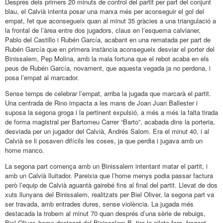
Després dels primers 20 minuts de control del partit per part del conjunt
blau, el Calvià intenta posar una marxa més per aconseguir el gol del
empat, fet que aconsegueix quan al minut 35 gràcies a una triangulació a
la frontal de l’àrea entre dos jugadors, claus en l’esquema calvianer,
Pablo del Castillo i Rubén García, acabant en una rematada per part de
Rubén García que en primera instància aconsegueix desviar el porter del
Binissalem, Pep Molina, amb la mala fortuna que el rebot acaba en els
peus de Rubén García, novament, que aquesta vegada ja no perdona, i
posa l’empat al marcador.
Sense temps de celebrar l’empat, arriba la jugada que marcarà el partit.
Una centrada de Rino impacta a les mans de Joan Juan Ballester i
suposa la segona groga i la pertinent expulsió, a més a més la falta tirada
de forma magistral per Bartomeu Carrer “Barto”, acabada dins la porteria,
desviada per un jugador del Calvià, Andrés Salom. Era el minut 40, i al
Calvià se li posaven difícils les coses, ja que perdia i jugava amb un
home manco.
La segona part comença amb un Binissalem intentant matar el partit, i
amb un Calvià lluitador. Pareixia que l’home menys podia passar factura
però l’equip de Calvià aguantà gairebé fins al final del partit. Llevat de dos
xuts llunyans del Binissalem, realitzats per Biel Oliver, la segona part va
ser travada, amb entrades dures, sense violència. La jugada més
destacada la trobem al minut 70 quan després d’una sèrie de rebuigs,
Biel Oliver, home destacat del Binissalem B, tira la pilota fora, fregant