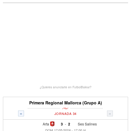
¿Quieres anunciarte en FutbolBalear?
Primera Regional Mallorca (Grupo A)
«
»
JORNADA 34
Arta
3
-
2
Ses Salines
DOM 17/05/2026 - 17:00 H